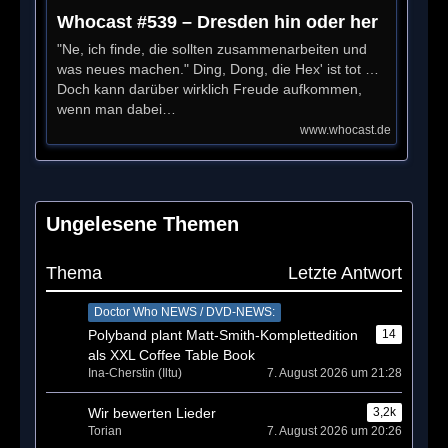
Whocast #539 – Dresden hin oder her
"Ne, ich finde, die sollten zusammenarbeiten und
was neues machen." Ding, Dong, die Hex' ist tot …
Doch kann darüber wirklich Freude aufkommen,
wenn man dabei…
www.whocast.de
Ungelesene Themen
Thema
Letzte Antwort
Doctor Who NEWS / DVD-NEWS:
Polyband plant Matt-Smith-Komplettedition
14
als XXL Coffee Table Book
Ina-Cherstin (Iltu)
7. August 2026 um 21:28
Wir bewerten Lieder
3,2k
Torian
7. August 2026 um 20:26