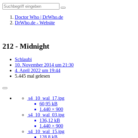
Doctor Who | DrWho.de
DrWho.de - Website
212 - Midnight
Schlaubi
10. November 2014 um 21:30
4. April 2022 um 19:44
5.445 mal gelesen
s4_10_wal_17.jpg
60,95 kB
1.440 × 900
s4_10_wal_03.jpg
136,12 kB
1.440 × 900
s4_10_wal_15.jpg
128,8 kB