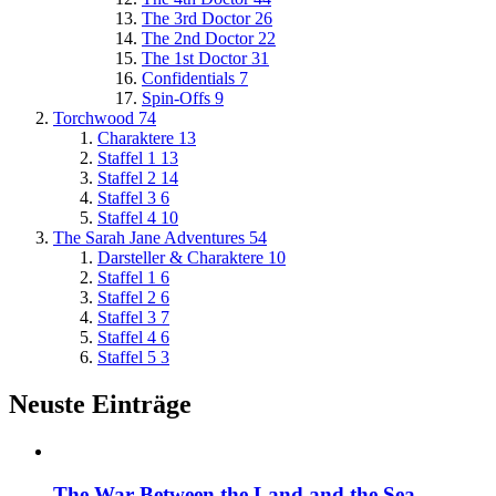
The 3rd Doctor
26
The 2nd Doctor
22
The 1st Doctor
31
Confidentials
7
Spin-Offs
9
Torchwood
74
Charaktere
13
Staffel 1
13
Staffel 2
14
Staffel 3
6
Staffel 4
10
The Sarah Jane Adventures
54
Darsteller & Charaktere
10
Staffel 1
6
Staffel 2
6
Staffel 3
7
Staffel 4
6
Staffel 5
3
Neuste Einträge
The War Between the Land and the Sea