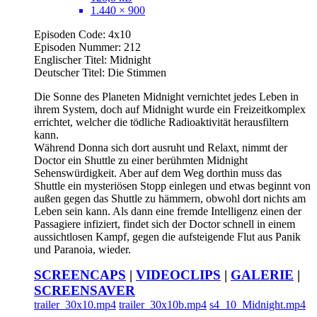
1.440 × 900
Episoden Code: 4x10
Episoden Nummer: 212
Englischer Titel: Midnight
Deutscher Titel: Die Stimmen
Die Sonne des Planeten Midnight vernichtet jedes Leben in
ihrem System, doch auf Midnight wurde ein Freizeitkomplex
errichtet, welcher die tödliche Radioaktivität herausfiltern
kann.
Während Donna sich dort ausruht und Relaxt, nimmt der
Doctor ein Shuttle zu einer berühmten Midnight
Sehenswürdigkeit. Aber auf dem Weg dorthin muss das
Shuttle ein mysteriösen Stopp einlegen und etwas beginnt von
außen gegen das Shuttle zu hämmern, obwohl dort nichts am
Leben sein kann. Als dann eine fremde Intelligenz einen der
Passagiere infiziert, findet sich der Doctor schnell in einem
aussichtlosen Kampf, gegen die aufsteigende Flut aus Panik
und Paranoia, wieder.
SCREENCAPS
|
VIDEOCLIPS
|
GALERIE
|
SCREENSAVER
trailer_30x10.mp4
trailer_30x10b.mp4
s4_10_Midnight.mp4