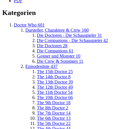
PDF
Kategorien
Doctor Who
601
Darsteller, Charaktere & Crew
160
Die Doctoren - Die Schauspieler
31
Die Companions - Die Schauspieler
42
Die Doctoren
28
Die Companions
61
Gegner und Monster
10
Die Crew & Sonstiges
11
Episodenliste
437
The 15th Doctor
25
The 14th Doctor
8
The 13th Doctor
39
The 12th Doctor
49
The 11th Doctor
54
The 10th Doctor
66
The 9th Doctor
18
The 8th Doctor
2
The 7th Doctor
14
The 6th Doctor
13
The 5th Doctor
22
The 4th Doctor
44