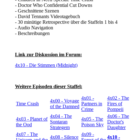
- Doctor Who Confidential Cut Downs
- Geschnittene Szenen
- David Tennants Videotagebuch
- 30 minütige Retrospective über die Staffeln 1 bis 4
- Audio Navigation
- Beschreibungen
Link zur Diskussion im Forum:
4x10 - Die Stimmen (Midnight)
Weitere Episoden dieser Staffel:
4x01 -
4x02 - The
4x00 - Voyage
Time Crash
Partners in
Fires of
of the Damned
Crime
Pompeii
4x04 - The
4x06 - The
4x03 - Planet of
4x05 - The
Sontaran
Doctor's
the Ood
Poison Sky
Strategem
Daughter
4x07 - The
4x09 -
4x08 - Silence
4x10 -
Unicorn and the
Forest of the