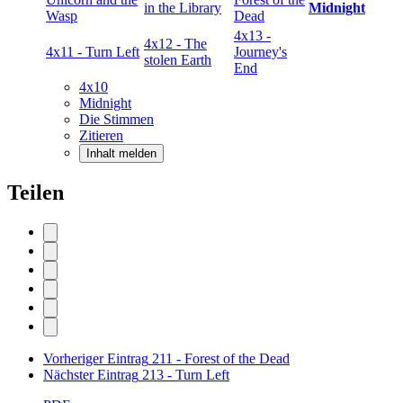
in the Library
Midnight
Wasp
Dead
4x13 -
4x12 - The
4x11 - Turn Left
Journey's
stolen Earth
End
4x10
Midnight
Die Stimmen
Zitieren
Inhalt melden
Teilen
Vorheriger Eintrag
211 - Forest of the Dead
Nächster Eintrag
213 - Turn Left