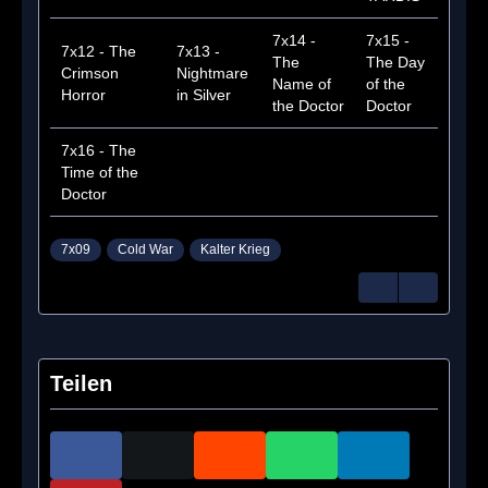
7x14 -
7x15 -
7x12 - The
7x13 -
The
The Day
Crimson
Nightmare
Name of
of the
Horror
in Silver
the Doctor
Doctor
7x16 - The
Time of the
Doctor
7x09
Cold War
Kalter Krieg
Teilen