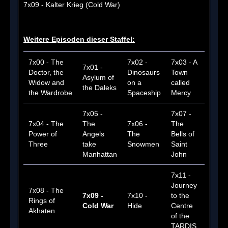
7x09 - Kalter Krieg (Cold War)
Weitere Episoden dieser Staffel:
7x00 - The
7x02 -
7x03 - A
7x01 -
Doctor, the
Dinosaurs
Town
Asylum of
Widow and
on a
called
the Daleks
the Wardrobe
Spaceship
Mercy
7x05 -
7x07 -
7x04 - The
The
7x06 -
The
Power of
Angels
The
Bells of
Three
take
Snowmen
Saint
Manhattan
John
7x11 -
Journey
7x08 - The
7x09 -
7x10 -
to the
Rings of
Cold War
Hide
Centre
Akhaten
of the
TARDIS