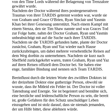
von den Time Lords während der Belagerung von Trenzalore
gewährt wurde.
Nachdem der Doctor während ihres postregenerativen
Traumas von ihrer TARDIS getrennt worden war, wurde sie
von Graham und Grace O'Brien, Ryan Sinclair und Yasmin
Khan bei ihrer Genesung unterstützt. Nach einem Kampf mit
einem Stenza, den sie Tim Shaw nannte und was Graces Tod
zur Folge hatte, nahm der Doctor Graham, Ryan und Yasmin
unbeabsichtigt mit auf die Suche nach ihrer TARDIS.
Nachdem sie die TARDIS gefunden hatte, plante der Doctor
zunächst, Graham, Ryan und Yaz wieder nach Hause
zurückzubringen, um dabei mehrere versehentliche Reisen auf
dem Weg dorthin zu unternehmen. Nachdem sie kurz nach
Sheffield zurückgekehrt waren, traten Graham, Ryan und Yaz
auf ihren Reisen offiziell dem Doctor bei. Sie haben eine
enge, familiäre Bindung und nennen sich Team TARDIS.
Beeinflusst durch die letzten Worte des zwölften Doktors ist
der dreizehnte Doktor eine gutherzige Person, obwohl sie
wusste, dass ihr Mitleid ein Fehler ist. Der Doctor ist voller
Tatendrang und Energie. Sie ist begeistert und bemühte sich,
eine herzliche und leidenschaftliche Person zu sein, die bereit
ist, große Gefahren für den Schutz unschuldiger Leben
einzugehen und ist stolz darauf, dass sie niemals jemanden,
der um Hilfe bittet, diese ablehnen würde.