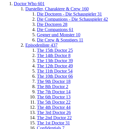
Doctor Who
601
Darsteller, Charaktere & Crew
160
Die Doctoren - Die Schauspieler
31
Die Companions - Die Schauspieler
42
Die Doctoren
28
Die Companions
61
Gegner und Monster
10
Die Crew & Sonstiges
11
Episodenliste
437
The 15th Doctor
25
The 14th Doctor
8
The 13th Doctor
39
The 12th Doctor
49
The 11th Doctor
54
The 10th Doctor
66
The 9th Doctor
18
The 8th Doctor
2
The 7th Doctor
14
The 6th Doctor
13
The 5th Doctor
22
The 4th Doctor
44
The 3rd Doctor
26
The 2nd Doctor
22
The 1st Doctor
31
Confidentials
7