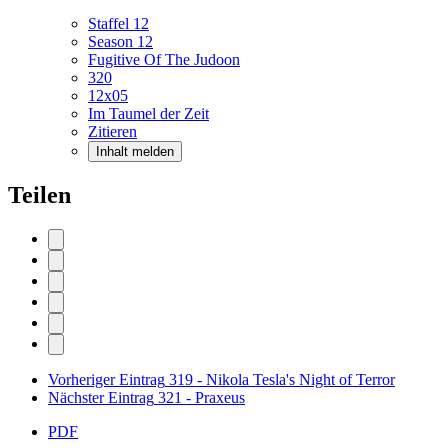
Staffel 12
Season 12
Fugitive Of The Judoon
320
12x05
Im Taumel der Zeit
Zitieren
Inhalt melden
Teilen
Vorheriger Eintrag
319 - Nikola Tesla's Night of Terror
Nächster Eintrag
321 - Praxeus
PDF