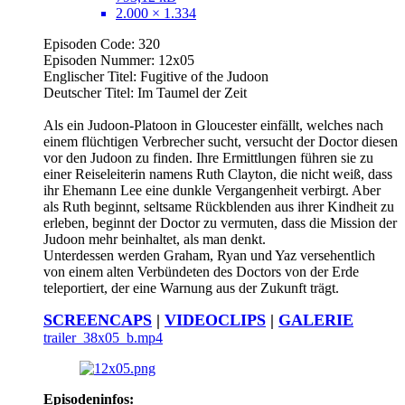
2.000 × 1.334
Episoden Code: 320
Episoden Nummer: 12x05
Englischer Titel: Fugitive of the Judoon
Deutscher Titel: Im Taumel der Zeit
Als ein Judoon-Platoon in Gloucester einfällt, welches nach
einem flüchtigen Verbrecher sucht, versucht der Doctor diesen
vor den Judoon zu finden. Ihre Ermittlungen führen sie zu
einer Reiseleiterin namens Ruth Clayton, die nicht weiß, dass
ihr Ehemann Lee eine dunkle Vergangenheit verbirgt. Aber
als Ruth beginnt, seltsame Rückblenden aus ihrer Kindheit zu
erleben, beginnt der Doctor zu vermuten, dass die Mission der
Judoon mehr beinhaltet, als man denkt.
Unterdessen werden Graham, Ryan und Yaz versehentlich
von einem alten Verbündeten des Doctors von der Erde
teleportiert, der eine Warnung aus der Zukunft trägt.
SCREENCAPS
|
VIDEOCLIPS
|
GALERIE
trailer_38x05_b.mp4
Episodeninfos: