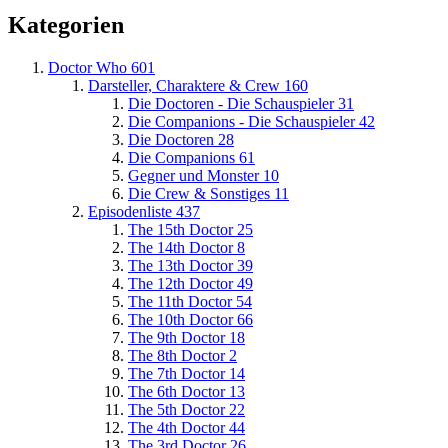
Kategorien
Doctor Who
601
Darsteller, Charaktere & Crew
160
Die Doctoren - Die Schauspieler
31
Die Companions - Die Schauspieler
42
Die Doctoren
28
Die Companions
61
Gegner und Monster
10
Die Crew & Sonstiges
11
Episodenliste
437
The 15th Doctor
25
The 14th Doctor
8
The 13th Doctor
39
The 12th Doctor
49
The 11th Doctor
54
The 10th Doctor
66
The 9th Doctor
18
The 8th Doctor
2
The 7th Doctor
14
The 6th Doctor
13
The 5th Doctor
22
The 4th Doctor
44
The 3rd Doctor
26