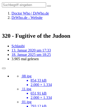
Doctor Who | DrWho.de
DrWho.de - Website
320 - Fugitive of the Judoon
Schlaubi
13. Januar 2020 um 17:33
18. Januar 2025 um 18:25
3.905 mal gelesen
08.jpg
854,33 kB
2.000 × 1.334
11.jpg
651,91 kB
2.000 × 1.334
01.jpg
793,12 kB