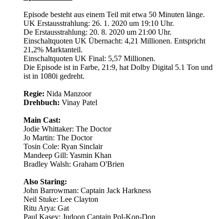
Episode besteht aus einem Teil mit etwa 50 Minuten länge.
UK Erstausstrahlung: 26. 1. 2020 um 19:10 Uhr.
De Erstausstrahlung: 20. 8. 2020 um 21:00 Uhr.
Einschaltquoten UK Übernacht: 4,21 Millionen. Entspricht
21,2% Marktanteil.
Einschaltquoten UK Final: 5,57 Millionen.
Die Episode ist in Farbe, 21:9, hat Dolby Digital 5.1 Ton und
ist in 1080i gedreht.
Regie:
Nida Manzoor
Drehbuch:
Vinay Patel
Main Cast:
Jodie Whittaker: The Doctor
Jo Martin: The Doctor
Tosin Cole: Ryan Sinclair
Mandeep Gill: Yasmin Khan
Bradley Walsh: Graham O'Brien
Also Staring:
John Barrowman: Captain Jack Harkness
Neil Stuke: Lee Clayton
Ritu Arya: Gat
Paul Kasey: Judoon Captain Pol-Kon-Don