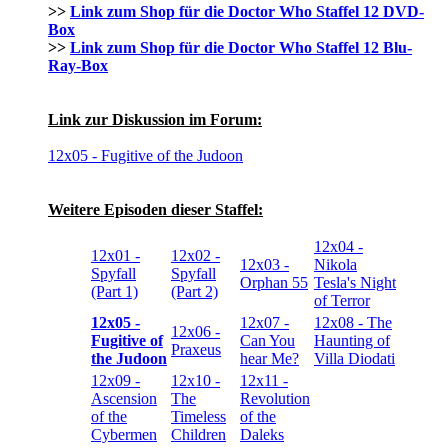
>>
Link zum Shop für die Doctor Who Staffel 12 DVD-
Box
>>
Link zum Shop für die Doctor Who Staffel 12 Blu-
Ray-Box
Link zur Diskussion im Forum:
12x05 - Fugitive of the Judoon
Weitere Episoden dieser Staffel:
12x04 -
12x01 -
12x02 -
12x03 -
Nikola
Spyfall
Spyfall
Orphan 55
Tesla's Night
(Part 1)
(Part 2)
of Terror
12x05 -
12x07 -
12x08 - The
12x06 -
Fugitive of
Can You
Haunting of
Praxeus
the Judoon
hear Me?
Villa Diodati
12x09 -
12x10 -
12x11 -
Ascension
The
Revolution
of the
Timeless
of the
Cybermen
Children
Daleks