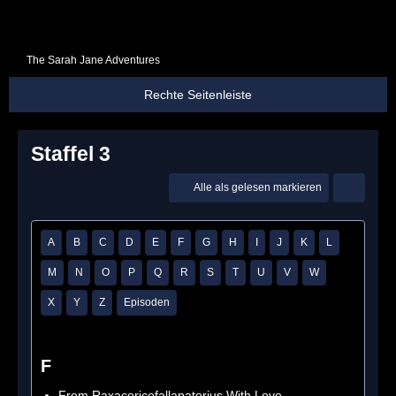
The Sarah Jane Adventures
Staffel 3
Alle als gelesen markieren
A
B
C
D
E
F
G
H
I
J
K
L
M
N
O
P
Q
R
S
T
U
V
W
X
Y
Z
Episoden
F
From Raxacoricofallapatorius With Love