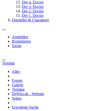
Der 4. Doctor
Der 3. Doctor
Der 2. Doctor
Der 1. Doctor
Darsteller & Charaktere
Anmelden
Registrieren
Suche
Termine
Alles
Forum
Galerie
Termine
DrWho.de - Website
Seiten
Erweiterte Suche