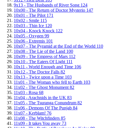
9x13 - The Husbands of River Song
124
10x00 - The Return of Doctor Mysterio
147
10x01 - The Pilot
171
10x02 - Smile
115
10x03 - Thin Ice
120
10x04 - Knock Knock
122
10x05 - Oxygen
99
10x06 - Extremis
101
10x07 - The Pyramid at the End of the World
110
10x08 - The Lie of the Land
100
10x09 - The Empress of Mars
112
10x10 - The Eaters Of Light
111
10x11 - World Enough and Time
106
10x12 - The Doctor Falls
82
10x13 - Twice upon a Time
103
11x01 - The Woman who fell to Earth
103
11x02 - The Ghost Monument
82
11x03 - Rosa
68
11x04 - Arachnids in the UK
83
11x05 - The Tsuranga Conundrum
82
11x06 - Demons Of The Punjab
84
11x07 - Kerblam!
76
11x08 - The Witchfinders
85
11x09 - It takes You away
73