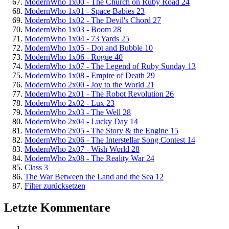
ModernWho 1x00 - The Church on Ruby Road
24
ModernWho 1x01 - Space Babies
23
ModernWho 1x02 - The Devil's Chord
27
ModernWho 1x03 - Boom
28
ModernWho 1x04 - 73 Yards
25
ModernWho 1x05 - Dot and Bubble
10
ModernWho 1x06 - Rogue
40
ModernWho 1x07 - The Legend of Ruby Sunday
13
ModernWho 1x08 - Empire of Death
29
ModernWho 2x00 - Joy to the World
21
ModernWho 2x01 - The Robot Revolution
26
ModernWho 2x02 - Lux
23
ModernWho 2x03 - The Well
28
ModernWho 2x04 - Lucky Day
14
ModernWho 2x05 - The Story & the Engine
15
ModernWho 2x06 - The Interstellar Song Contest
14
ModernWho 2x07 - Wish World
28
ModernWho 2x08 - The Reality War
24
Class
3
The War Between the Land and the Sea
12
Filter zurücksetzen
Letzte Kommentare