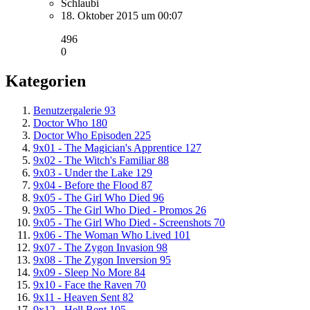
Schlaubi
18. Oktober 2015 um 00:07
496
0
Kategorien
Benutzergalerie
93
Doctor Who
180
Doctor Who Episoden
225
9x01 - The Magician's Apprentice
127
9x02 - The Witch's Familiar
88
9x03 - Under the Lake
129
9x04 - Before the Flood
87
9x05 - The Girl Who Died
96
9x05 - The Girl Who Died - Promos
26
9x05 - The Girl Who Died - Screenshots
70
9x06 - The Woman Who Lived
101
9x07 - The Zygon Invasion
98
9x08 - The Zygon Inversion
95
9x09 - Sleep No More
84
9x10 - Face the Raven
70
9x11 - Heaven Sent
82
9x12 - Hell Bent
105