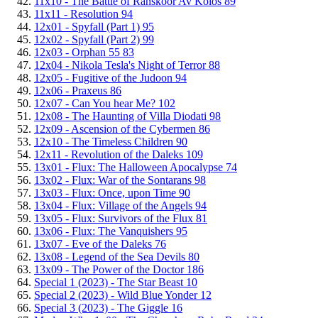
11x10 - The Battle of Ranskoor Av Kolos
89
11x11 - Resolution
94
12x01 - Spyfall (Part 1)
95
12x02 - Spyfall (Part 2)
99
12x03 - Orphan 55
83
12x04 - Nikola Tesla's Night of Terror
88
12x05 - Fugitive of the Judoon
94
12x06 - Praxeus
86
12x07 - Can You hear Me?
102
12x08 - The Haunting of Villa Diodati
98
12x09 - Ascension of the Cybermen
86
12x10 - The Timeless Children
90
12x11 - Revolution of the Daleks
109
13x01 - Flux: The Halloween Apocalypse
74
13x02 - Flux: War of the Sontarans
98
13x03 - Flux: Once, upon Time
90
13x04 - Flux: Village of the Angels
94
13x05 - Flux: Survivors of the Flux
81
13x06 - Flux: The Vanquishers
95
13x07 - Eve of the Daleks
76
13x08 - Legend of the Sea Devils
80
13x09 - The Power of the Doctor
186
Special 1 (2023) - The Star Beast
10
Special 2 (2023) - Wild Blue Yonder
12
Special 3 (2023) - The Giggle
16