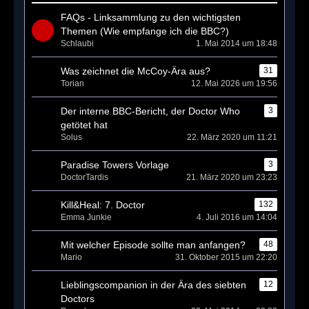
t
FAQs - Linksammlung zu den wichtigsten
r
Themen (Wie empfange ich die BBC?)
ä
Schlaubi
1. Mai 2014 um 18:48
g
e
Was zeichnet die McCoy-Ära aus?
31
Torian
12. Mai 2026 um 19:56
Der interne BBC-Bericht, der Doctor Who
3
getötet hat
Solus
22. März 2020 um 11:21
Paradise Towers Vorlage
3
DoctorTardis
21. März 2020 um 23:23
Kill&Heal: 7. Doctor
132
Emma Junkie
4. Juli 2016 um 14:04
Mit welcher Episode sollte man anfangen?
48
Mario
31. Oktober 2015 um 22:20
Lieblingscompanion in der Ära des siebten
12
Doctors