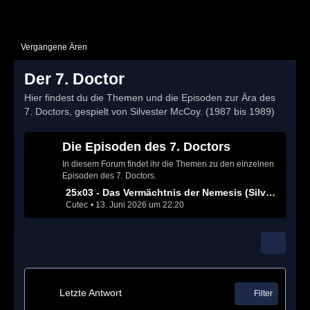
Vergangene Ären
Der 7. Doctor
Hier findest du die Themen und die Episoden zur Ära des
7. Doctors, gespielt von Silvester McCoy. (1987 bis 1989)
Die Episoden des 7. Doctors
In diesem Forum findet ihr die Themen zu den einzelnen
Episoden des 7. Doctors.
L
25x03 - Das Vermächtnis der Nemesis (Silver Nemesis)
Cutec
13. Juni 2026 um 22:20
e
t
z
t
e
B
e
Letzte Antwort
Filter
i