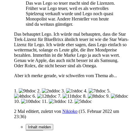
Das was Lego so teuer macht sind die Lizenzen.
Früher war Lego teuer, weil es als wertvolles
Spielzeug verkauft wurde und Lego noch quasi
Monopolist war. Andere Hersteller von heute
sind da weitaus günstiger.
Das behauptet Lego. Ich würde mal behaupten, dass die Star
Trek-Lizenz für BlueBrixx ähnlich teuer ist wie die Star Wars-
Lizenz für Lego. Ich würde eher sagen, dass Lego einfach so
weitermacht, solange es Leute gibt, die ihre Mondpreise
bezahlen. Immerhin ist die Marke Lego ja auch was wert.
Genau wie Apple, das auch nicht besser ist als Samsung.
Oder Rolex, die nicht besser sind als Omega.
Aber ich merke gerade, wir schweifen vom Thema ab...
1.
2.
3.
4.
5.
6.
7.
8.
9.
10.
11.
12.
2 Mal editiert, zuletzt von
Nikioko
(
15. Februar 2022 um
23:36
)
Inhalt melden