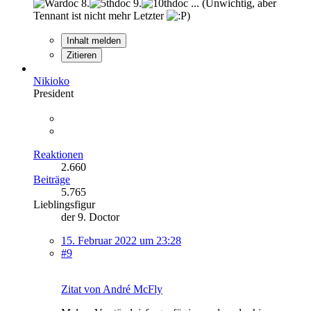
8.
9.
... (Unwichtig, aber
Tennant ist nicht mehr Letzter
)
Inhalt melden
Zitieren
Nikioko
President
Reaktionen
2.660
Beiträge
5.765
Lieblingsfigur
der 9. Doctor
15. Februar 2022 um 23:28
#9
Zitat von André McFly