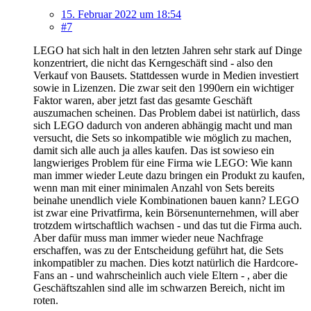
15. Februar 2022 um 18:54
#7
LEGO hat sich halt in den letzten Jahren sehr stark auf Dinge
konzentriert, die nicht das Kerngeschäft sind - also den
Verkauf von Bausets. Stattdessen wurde in Medien investiert
sowie in Lizenzen. Die zwar seit den 1990ern ein wichtiger
Faktor waren, aber jetzt fast das gesamte Geschäft
auszumachen scheinen. Das Problem dabei ist natürlich, dass
sich LEGO dadurch von anderen abhängig macht und man
versucht, die Sets so inkompatible wie möglich zu machen,
damit sich alle auch ja alles kaufen. Das ist sowieso ein
langwieriges Problem für eine Firma wie LEGO: Wie kann
man immer wieder Leute dazu bringen ein Produkt zu kaufen,
wenn man mit einer minimalen Anzahl von Sets bereits
beinahe unendlich viele Kombinationen bauen kann? LEGO
ist zwar eine Privatfirma, kein Börsenunternehmen, will aber
trotzdem wirtschaftlich wachsen - und das tut die Firma auch.
Aber dafür muss man immer wieder neue Nachfrage
erschaffen, was zu der Entscheidung geführt hat, die Sets
inkompatibler zu machen. Dies kotzt natürlich die Hardcore-
Fans an - und wahrscheinlich auch viele Eltern - , aber die
Geschäftszahlen sind alle im schwarzen Bereich, nicht im
roten.