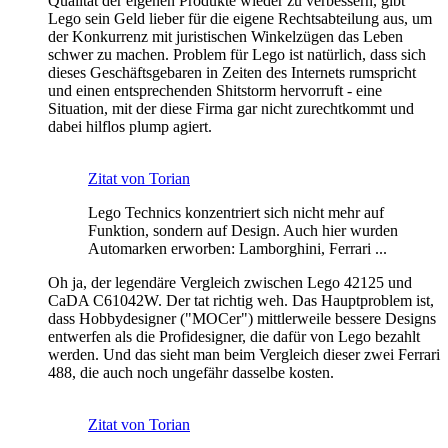
Qualität der eigenen Produkte wieder zu verbessern, gibt
Lego sein Geld lieber für die eigene Rechtsabteilung aus, um
der Konkurrenz mit juristischen Winkelzügen das Leben
schwer zu machen. Problem für Lego ist natürlich, dass sich
dieses Geschäftsgebaren in Zeiten des Internets rumspricht
und einen entsprechenden Shitstorm hervorruft - eine
Situation, mit der diese Firma gar nicht zurechtkommt und
dabei hilflos plump agiert.
Zitat von Torian
Lego Technics konzentriert sich nicht mehr auf
Funktion, sondern auf Design. Auch hier wurden
Automarken erworben: Lamborghini, Ferrari ...
Oh ja, der legendäre Vergleich zwischen Lego 42125 und
CaDA C61042W. Der tat richtig weh. Das Hauptproblem ist,
dass Hobbydesigner ("MOCer") mittlerweile bessere Designs
entwerfen als die Profidesigner, die dafür von Lego bezahlt
werden. Und das sieht man beim Vergleich dieser zwei Ferrari
488, die auch noch ungefähr dasselbe kosten.
Zitat von Torian