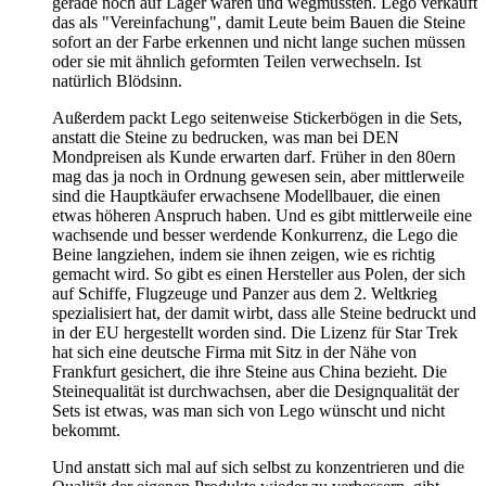
gerade noch auf Lager waren und wegmussten. Lego verkauft
das als "Vereinfachung", damit Leute beim Bauen die Steine
sofort an der Farbe erkennen und nicht lange suchen müssen
oder sie mit ähnlich geformten Teilen verwechseln. Ist
natürlich Blödsinn.
Außerdem packt Lego seitenweise Stickerbögen in die Sets,
anstatt die Steine zu bedrucken, was man bei DEN
Mondpreisen als Kunde erwarten darf. Früher in den 80ern
mag das ja noch in Ordnung gewesen sein, aber mittlerweile
sind die Hauptkäufer erwachsene Modellbauer, die einen
etwas höheren Anspruch haben. Und es gibt mittlerweile eine
wachsende und besser werdende Konkurrenz, die Lego die
Beine langziehen, indem sie ihnen zeigen, wie es richtig
gemacht wird. So gibt es einen Hersteller aus Polen, der sich
auf Schiffe, Flugzeuge und Panzer aus dem 2. Weltkrieg
spezialisiert hat, der damit wirbt, dass alle Steine bedruckt und
in der EU hergestellt worden sind. Die Lizenz für Star Trek
hat sich eine deutsche Firma mit Sitz in der Nähe von
Frankfurt gesichert, die ihre Steine aus China bezieht. Die
Steinequalität ist durchwachsen, aber die Designqualität der
Sets ist etwas, was man sich von Lego wünscht und nicht
bekommt.
Und anstatt sich mal auf sich selbst zu konzentrieren und die