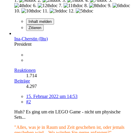
1.
2.
3.
4.
5.
6.
7.
8.
9.
10.
11.
12.
Inhalt melden
Zitieren
Ina-Cherstin (Iltu)
President
Reaktionen
1.714
Beiträge
4.297
15. Februar 2022 um 14:53
#2
Huh? Es ging um ein LEGO Game - nicht um physische
Sets...
"Alles, was je in Raum und Zeit geschehen ist, oder jemals
geschehen wird... Wo würden Sie gerne anfangen?"