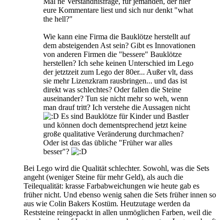
Mal ne Verständnisfrage, für jemanden, der hier
eure Kommentare liest und sich nur denkt "what
the hell?"
Wie kann eine Firma die Bauklötze herstellt auf
dem absteigenden Ast sein? Gibt es Innovationen
von anderen Firmen die "bessere" Bauklötze
herstellen? Ich sehe keinen Unterschied im Lego
der jetztzeit zum Lego der 80er... Außer vlt, dass
sie mehr Lizenzkram rausbringen... und das ist
direkt was schlechtes? Oder fallen die Steine
auseinander? Tun sie nicht mehr so weh, wenn
man drauf tritt? Ich verstehe die Aussagen nicht
Es sind Bauklötze für Kinder und Bastler
und können doch dementsprechend jetzt keine
große qualitative Veränderung durchmachen?
Oder ist das das übliche "Früher war alles
besser"?
Bei Lego wird die Qualität schlechter. Sowohl, was die Sets
angeht (weniger Steine für mehr Geld), als auch die
Teilequalität: krasse Farbabweichungen wie heute gab es
früher nicht. Und ebenso wenig sahen die Sets früher innen so
aus wie Colin Bakers Kostüm. Heutzutage werden da
Reststeine reingepackt in allen unmöglichen Farben, weil die