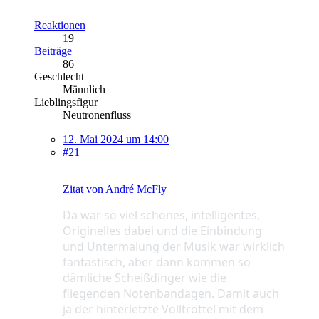
Reaktionen
19
Beiträge
86
Geschlecht
Männlich
Lieblingsfigur
Neutronenfluss
12. Mai 2024 um 14:00
#21
Zitat von André McFly
Da war so viel schönes
, intelligentes
,
Originelles dabei und die Einbindung
und Untermalung der Musik war wirklich
fantastisch
, aber dann kommen so
dämliche Scheißdinger wie die
fliegenden Notenbandagen
. Damit auch
ja der hinterletzte Volltrottel mit dem