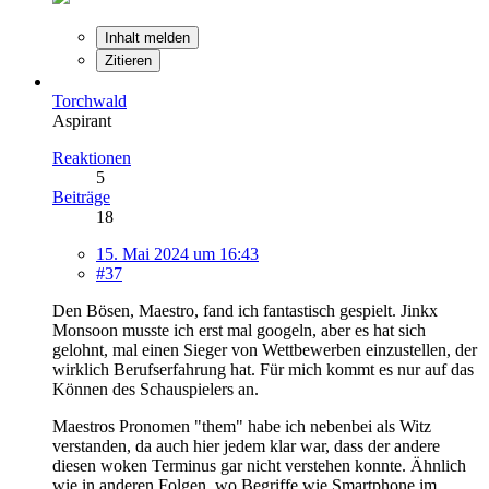
Inhalt melden
Zitieren
Torchwald
Aspirant
Reaktionen
5
Beiträge
18
15. Mai 2024 um 16:43
#37
Den Bösen, Maestro, fand ich fantastisch gespielt. Jinkx
Monsoon musste ich erst mal googeln, aber es hat sich
gelohnt, mal einen Sieger von Wettbewerben einzustellen, der
wirklich Berufserfahrung hat. Für mich kommt es nur auf das
Können des Schauspielers an.
Maestros Pronomen "them" habe ich nebenbei als Witz
verstanden, da auch hier jedem klar war, dass der andere
diesen woken Terminus gar nicht verstehen konnte. Ähnlich
wie in anderen Folgen, wo Begriffe wie Smartphone im