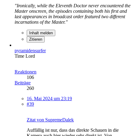
"Ironically, while the Eleventh Doctor never encountered the
Master onscreen, the episodes containing both his first and
last appearances in broadcast order featured two different
incarnations of the Master."
Inhalt melden
Zitieren
pyramidensurfer
Time Lord
Reaktionen
106
Beiträge
260
16. Mai 2024 um 23:19
#39
Zitat von SupremeDalek
Auffällig ist nur, dass das direkte Schauen in die
Kamera auch hier wieder sehr direkt ist. Von