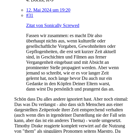
12. Mai 2024 um 19:20
#31
Zitat von Sonically Screwed
Fassen wir zusammen: es macht Dir also
überhaupt nichts aus, wenn kulturelle oder
gesellschaftliche Vorgaben, Gewohnheiten oder
Gepflogenheiten, die erst seit kurzer Zeit aktuell
sind, in Geschichten und Filmen aus ferner
Vergangenheit eingebaut und mit Absicht an
prominenter Stelle propagiert werden. Aber wenn
jemand so schreibt, wie er es vor langer Zeit
gelernt hat, noch lange bevor Du auch nur ein
Gedanke in den Köpfen Deiner Eltern warst,
dann wirst Du persönlich und prangerst das an.
Schön dass Du alles andere ignoriert hast. Aber noch einmal:
Das was Du verlangst - also dass sich Menschen aus einer
dargestellten Zeitperiode ihrer Zeit entsprechend verhalten
(auch wenn dies in irgendeiner Darstellung nie der Fall sein
kann, aber das ist ein anderes Thema) - wurde umgesetzt.
Timothy Drake reagierte komplett verwirrt auf die Nutzung
von "them" als singuläres Pronomen seitens Maestro. Da