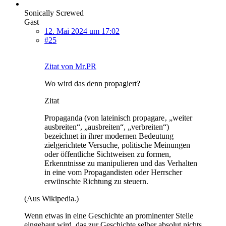
Sonically Screwed
Gast
12. Mai 2024 um 17:02
#25
Zitat von Mr.PR
Wo wird das denn propagiert?
Zitat
Propaganda (von lateinisch propagare‚ „weiter
ausbreiten“, „ausbreiten“, „verbreiten“)
bezeichnet in ihrer modernen Bedeutung
zielgerichtete Versuche, politische Meinungen
oder öffentliche Sichtweisen zu formen,
Erkenntnisse zu manipulieren und das Verhalten
in eine vom Propagandisten oder Herrscher
erwünschte Richtung zu steuern.
(Aus Wikipedia.)
Wenn etwas in eine Geschichte an prominenter Stelle
eingebaut wird, das zur Geschichte selber absolut nichts