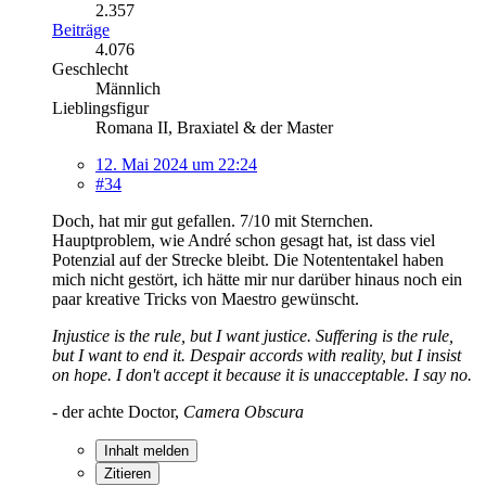
2.357
Beiträge
4.076
Geschlecht
Männlich
Lieblingsfigur
Romana II, Braxiatel & der Master
12. Mai 2024 um 22:24
#34
Doch, hat mir gut gefallen. 7/10 mit Sternchen.
Hauptproblem, wie André schon gesagt hat, ist dass viel
Potenzial auf der Strecke bleibt. Die Notententakel haben
mich nicht gestört, ich hätte mir nur darüber hinaus noch ein
paar kreative Tricks von Maestro gewünscht.
Injustice is the rule, but I want justice. Suffering is the rule,
but I want to end it. Despair accords with reality, but I insist
on hope. I don't accept it because it is unacceptable. I say no.
- der achte Doctor,
Camera Obscura
Inhalt melden
Zitieren