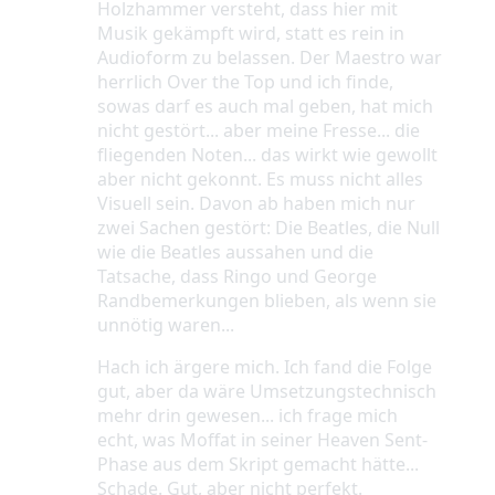
Holzhammer versteht
, dass hier mit
Musik gekämpft wird
, statt es rein in
Audioform zu belassen
. Der Maestro war
herrlich Over the Top und ich finde
,
sowas darf es auch mal geben
, hat mich
nicht gestört
.
.
. aber meine Fresse
.
.
. die
fliegenden Noten
.
.
. das wirkt wie gewollt
aber nicht gekonnt
. Es muss nicht alles
Visuell sein
. Davon ab haben mich nur
zwei Sachen gestört
: Die Beatles
, die Null
wie die Beatles aussahen und die
Tatsache
, dass Ringo und George
Randbemerkungen blieben
, als wenn sie
unnötig waren
.
.
.
Hach ich ärgere mich
. Ich fand die Folge
gut
, aber da wäre Umsetzungstechnisch
mehr drin gewesen
.
.
. ich frage mich
echt
, was Moffat in seiner Heaven Sent
-
Phase aus dem Skript gemacht hätte
.
.
.
Schade
. Gut
, aber nicht perfekt
.