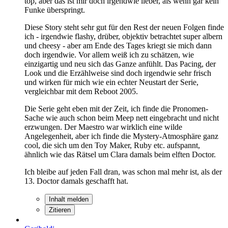
top, aber das ist mir doch irgendwie lieber, als wenn gar kein
Funke überspringt.
Diese Story steht sehr gut für den Rest der neuen Folgen finde
ich - irgendwie flashy, drüber, objektiv betrachtet super albern
und cheesy - aber am Ende des Tages kriegt sie mich dann
doch irgendwie. Vor allem weiß ich zu schätzen, wie
einzigartig und neu sich das Ganze anfühlt. Das Pacing, der
Look und die Erzählweise sind doch irgendwie sehr frisch
und wirken für mich wie ein echter Neustart der Serie,
vergleichbar mit dem Reboot 2005.
Die Serie geht eben mit der Zeit, ich finde die Pronomen-
Sache wie auch schon beim Meep nett eingebracht und nicht
erzwungen. Der Maestro war wirklich eine wilde
Angelegenheit, aber ich finde die Mystery-Atmosphäre ganz
cool, die sich um den Toy Maker, Ruby etc. aufspannt,
ähnlich wie das Rätsel um Clara damals beim elften Doctor.
Ich bleibe auf jeden Fall dran, was schon mal mehr ist, als der
13. Doctor damals geschafft hat.
Inhalt melden
Zitieren