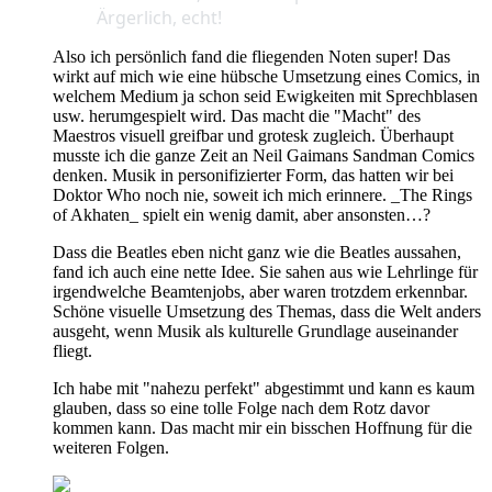
Ärgerlich
, echt
!
Also ich persönlich fand die fliegenden Noten super! Das
wirkt auf mich wie eine hübsche Umsetzung eines Comics, in
welchem Medium ja schon seid Ewigkeiten mit Sprechblasen
usw. herumgespielt wird. Das macht die "Macht" des
Maestros visuell greifbar und grotesk zugleich. Überhaupt
musste ich die ganze Zeit an Neil Gaimans Sandman Comics
denken. Musik in personifizierter Form, das hatten wir bei
Doktor Who noch nie, soweit ich mich erinnere. _The Rings
of Akhaten_ spielt ein wenig damit, aber ansonsten…?
Dass die Beatles eben nicht ganz wie die Beatles aussahen,
fand ich auch eine nette Idee. Sie sahen aus wie Lehrlinge für
irgendwelche Beamtenjobs, aber waren trotzdem erkennbar.
Schöne visuelle Umsetzung des Themas, dass die Welt anders
ausgeht, wenn Musik als kulturelle Grundlage auseinander
fliegt.
Ich habe mit "nahezu perfekt" abgestimmt und kann es kaum
glauben, dass so eine tolle Folge nach dem Rotz davor
kommen kann. Das macht mir ein bisschen Hoffnung für die
weiteren Folgen.