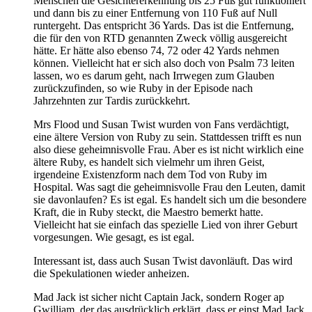
Menschen die Gesichtererkennung bis 25 Fuß gut funktioniert
und dann bis zu einer Entfernung von 110 Fuß auf Null
runtergeht. Das entspricht 36 Yards. Das ist die Entfernung,
die für den von RTD genannten Zweck völlig ausgereicht
hätte. Er hätte also ebenso 74, 72 oder 42 Yards nehmen
können. Vielleicht hat er sich also doch von Psalm 73 leiten
lassen, wo es darum geht, nach Irrwegen zum Glauben
zurückzufinden, so wie Ruby in der Episode nach
Jahrzehnten zur Tardis zurückkehrt.
Mrs Flood und Susan Twist wurden von Fans verdächtigt,
eine ältere Version von Ruby zu sein. Stattdessen trifft es nun
also diese geheimnisvolle Frau. Aber es ist nicht wirklich eine
ältere Ruby, es handelt sich vielmehr um ihren Geist,
irgendeine Existenzform nach dem Tod von Ruby im
Hospital. Was sagt die geheimnisvolle Frau den Leuten, damit
sie davonlaufen? Es ist egal. Es handelt sich um die besondere
Kraft, die in Ruby steckt, die Maestro bemerkt hatte.
Vielleicht hat sie einfach das spezielle Lied von ihrer Geburt
vorgesungen. Wie gesagt, es ist egal.
Interessant ist, dass auch Susan Twist davonläuft. Das wird
die Spekulationen wieder anheizen.
Mad Jack ist sicher nicht Captain Jack, sondern Roger ap
Gwilliam, der das ausdrücklich erklärt, dass er einst Mad Jack