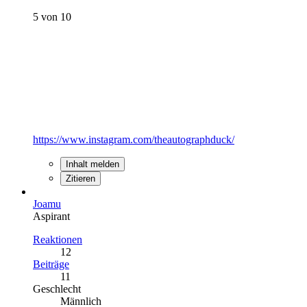
5 von 10
https://www.instagram.com/theautographduck/
Inhalt melden
Zitieren
Joamu
Aspirant
Reaktionen
12
Beiträge
11
Geschlecht
Männlich