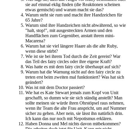
sie auf einmal eklig finden (die Reaktionen scheinen
etwas gemischt) und warum macht sie das?
Warum steht sie rum und macht ihre Handzeichen für
65 Jahre?
Warum sind ihre Handzeichen nicht abwährend, so wie
"halt, stop!", mit ausgestreckten Armen und den
Handflächen zum Gegenüber, anstatt ihrem mini-
Macarena?
Warum hat sie viel längere Haare als die alte Ruby,
wenn diese stirbt?
Wie ist sie bei ihrem Tod durch die Zeit gereist? War
das Teil des fairy circles oder ihre eigene Kraft?
Was hatte es mit dem fairy circle überhaupt auf sich?
Warum hat die Warnung nicht auf den fairy circle zu
treten erst beim zweiten mal funktioniert? Was hat sich
geändert?
Was ist mit dem Doctor passiert?
Wie hat es Kate Stewart jemals zum Kopf von Unit
geschafft, so dumm wie sie sich ständig anstellt? Man
sollte meinen sie würde ihren Ohrstöpsel raus nehmen,
wenn ihr Team die alte Frau anspricht, um auf Nummer
sicher zu gehen. Aber nein, sie lässt ihn natürlich drin.
Ich kann das nur noch mit Nepotismus erklären.
Haben Donna und Mel nichts davon mitbekommen?
Die arbeiten doch jetzt für Unit. Kann mir nicht