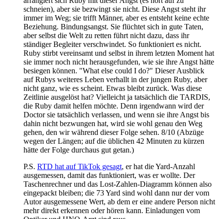
arrangiert sich Ruby mit dieser Angst (es hört auf zu
schneien), aber sie bezwingt sie nicht. Diese Angst steht ihr
immer im Weg; sie trifft Männer, aber es entsteht keine echte
Beziehung. Bindungsangst. Sie flüchtet sich in gute Taten,
aber selbst die Welt zu retten führt nicht dazu, dass ihr
ständiger Begleiter verschwindet. So funktioniert es nicht.
Ruby stirbt vereinsamt und selbst in ihrem letzten Moment hat
sie immer noch nicht herausgefunden, wie sie ihre Angst hätte
besiegen können. "What else could I do?" Dieser Ausblick
auf Rubys weiteres Leben verhallt in der jungen Ruby, aber
nicht ganz, wie es scheint. Etwas bleibt zurück. Was diese
Zeitlinie ausgelöst hat? Vielleicht ja tatsächlich die TARDIS,
die Ruby damit helfen möchte. Denn irgendwann wird der
Doctor sie tatsächlich verlassen, und wenn sie ihre Angst bis
dahin nicht bezwungen hat, wird sie wohl genau den Weg
gehen, den wir während dieser Folge sehen. 8/10 (Abzüge
wegen der Längen; auf die üblichen 42 Minuten zu kürzen
hätte der Folge durchaus gut getan.)
P.S.
RTD hat auf TikTok gesagt
, er hat die Yard-Anzahl
ausgemessen, damit das funktioniert, was er wollte. Der
Taschenrechner und das Lost-Zahlen-Diagramm können also
eingepackt bleiben; die 73 Yard sind wohl dann nur der vom
Autor ausgemessene Wert, ab dem er eine andere Person nicht
mehr direkt erkennen oder hören kann. Einladungen vom