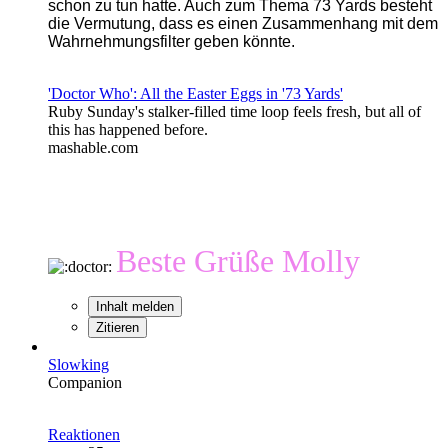
schon zu tun hatte. Auch zum Thema 73 Yards besteht
die Vermutung, dass es einen Zusammenhang mit dem
Wahrnehmungsfilter geben könnte.
'Doctor Who': All the Easter Eggs in '73 Yards'
Ruby Sunday's stalker-filled time loop feels fresh, but all of
this has happened before.
mashable.com
abschließend
möchte ich noch voller Hoffnung auf eine
Steigerung in den nächsten Folgen festhalten, dass das die
beste Folge der Staffel war
Beste Grüße Molly
Inhalt melden
Zitieren
Slowking
Companion
Reaktionen