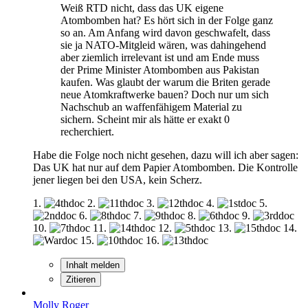
Weiß RTD nicht, dass das UK eigene
Atombomben hat? Es hört sich in der Folge ganz
so an. Am Anfang wird davon geschwafelt, dass
sie ja NATO-Mitgleid wären, was dahingehend
aber ziemlich irrelevant ist und am Ende muss
der Prime Minister Atombomben aus Pakistan
kaufen. Was glaubt der warum die Briten gerade
neue Atomkraftwerke bauen? Doch nur um sich
Nachschub an waffenfähigem Material zu
sichern. Scheint mir als hätte er exakt 0
recherchiert.
Habe die Folge noch nicht gesehen, dazu will ich aber sagen:
Das UK hat nur auf dem Papier Atombomben. Die Kontrolle
jener liegen bei den USA, kein Scherz.
1.
2.
3.
4.
5.
6.
7.
8.
9.
10.
11.
12.
13.
14.
15.
16.
Inhalt melden
Zitieren
Molly Roger