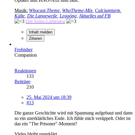
Optiker und HNO-Arzt sind raus.
Musik:
Whocast-Theme
,
WhoTheme-Mix
,
Calciumturm
,
Kälte
,
Die Langeweile
,
Leggöng
,
Aktuelles auf FB
Der Solus-Liebestest
Inhalt melden
Zitieren
Frobisher
Companion
Reaktionen
133
Beiträge
210
25. Mai 2024 um 18:39
#13
Die ganze Geschichte wird mit Spannung aufgebaut und dann
so ein unerklärliches Ende. Ich fühle mich veräppelt. Oder ist
das ein "The Prisoner"-Moment?
Vieles bleibt ungeklärt.