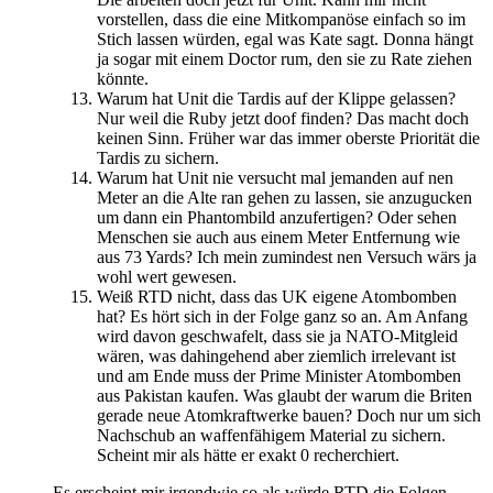
vorstellen, dass die eine Mitkompanöse einfach so im
Stich lassen würden, egal was Kate sagt. Donna hängt
ja sogar mit einem Doctor rum, den sie zu Rate ziehen
könnte.
Warum hat Unit die Tardis auf der Klippe gelassen?
Nur weil die Ruby jetzt doof finden? Das macht doch
keinen Sinn. Früher war das immer oberste Priorität die
Tardis zu sichern.
Warum hat Unit nie versucht mal jemanden auf nen
Meter an die Alte ran gehen zu lassen, sie anzugucken
um dann ein Phantombild anzufertigen? Oder sehen
Menschen sie auch aus einem Meter Entfernung wie
aus 73 Yards? Ich mein zumindest nen Versuch wärs ja
wohl wert gewesen.
Weiß RTD nicht, dass das UK eigene Atombomben
hat? Es hört sich in der Folge ganz so an. Am Anfang
wird davon geschwafelt, dass sie ja NATO-Mitgleid
wären, was dahingehend aber ziemlich irrelevant ist
und am Ende muss der Prime Minister Atombomben
aus Pakistan kaufen. Was glaubt der warum die Briten
gerade neue Atomkraftwerke bauen? Doch nur um sich
Nachschub an waffenfähigem Material zu sichern.
Scheint mir als hätte er exakt 0 recherchiert.
Es erscheint mir irgendwie so als würde RTD die Folgen