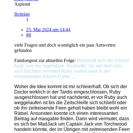
Aspirant
Beiträge
1
25. Mai 2024 um 14:44
#8
viele Fragen und doch womöglich ein paar Antworten
gefunden
Fandompost zur aktuellen Folge:
Während sich der Doctor
fragt, wer der legendäre "Boshafte" ist, vor dem alle
sich fürchten, ermittelt Ruby undercover in der
erstarkenden Albion-Partei ...
Woher die Idee kommt ist mir schleierhaft. Ob sich der
Doctor wirklich in der Tardis eingeschlossen, Ruby
ausgeschlossen hat und nachdenkt, er vor Ruby auch
weggelaufen ist bis die Zeitschleife sich schließt oder
ob ihn zeitreisende Feen geholt haben bleibt wohl ein
Rätsel. Ansonsten konnte ich einen interessanten
Beitrag auf masgable finden. D
arin wird vermutet, dass
es sich bei MadJack um Captain Jack von Torchwood
handeln könnte, der im Übrigen mit zeitreisenden Feen