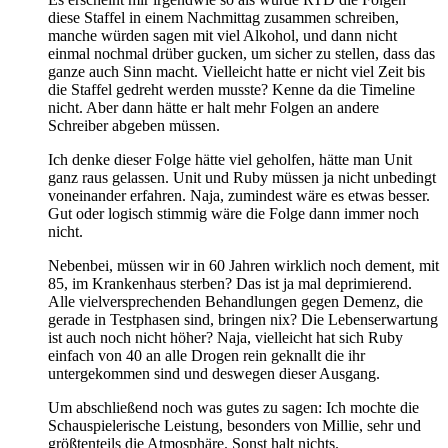
diese Staffel in einem Nachmittag zusammen schreiben,
manche würden sagen mit viel Alkohol, und dann nicht
einmal nochmal drüber gucken, um sicher zu stellen, dass das
ganze auch Sinn macht. Vielleicht hatte er nicht viel Zeit bis
die Staffel gedreht werden musste? Kenne da die Timeline
nicht. Aber dann hätte er halt mehr Folgen an andere
Schreiber abgeben müssen.
Ich denke dieser Folge hätte viel geholfen, hätte man Unit
ganz raus gelassen. Unit und Ruby müssen ja nicht unbedingt
voneinander erfahren. Naja, zumindest wäre es etwas besser.
Gut oder logisch stimmig wäre die Folge dann immer noch
nicht.
Nebenbei, müssen wir in 60 Jahren wirklich noch dement, mit
85, im Krankenhaus sterben? Das ist ja mal deprimierend.
Alle vielversprechenden Behandlungen gegen Demenz, die
gerade in Testphasen sind, bringen nix? Die Lebenserwartung
ist auch noch nicht höher? Naja, vielleicht hat sich Ruby
einfach von 40 an alle Drogen rein geknallt die ihr
untergekommen sind und deswegen dieser Ausgang.
Um abschließend noch was gutes zu sagen: Ich mochte die
Schauspielerische Leistung, besonders von Millie, sehr und
größtenteils die Atmosphäre. Sonst halt nichts.