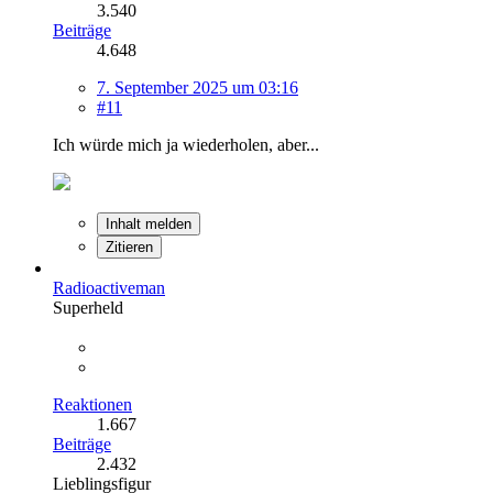
3.540
Beiträge
4.648
7. September 2025 um 03:16
#11
Ich würde mich ja wiederholen, aber...
Inhalt melden
Zitieren
Radioactiveman
Superheld
Reaktionen
1.667
Beiträge
2.432
Lieblingsfigur