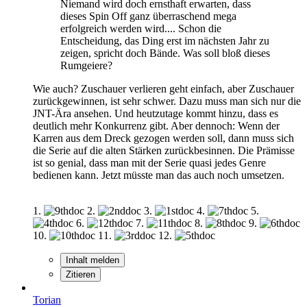
Niemand wird doch ernsthaft erwarten, dass
dieses Spin Off ganz überraschend mega
erfolgreich werden wird.... Schon die
Entscheidung, das Ding erst im nächsten Jahr zu
zeigen, spricht doch Bände. Was soll bloß dieses
Rumgeiere?
Wie auch? Zuschauer verlieren geht einfach, aber Zuschauer
zurückgewinnen, ist sehr schwer. Dazu muss man sich nur die
JNT-Ära ansehen. Und heutzutage kommt hinzu, dass es
deutlich mehr Konkurrenz gibt. Aber dennoch: Wenn der
Karren aus dem Dreck gezogen werden soll, dann muss sich
die Serie auf die alten Stärken zurückbesinnen. Die Prämisse
ist so genial, dass man mit der Serie quasi jedes Genre
bedienen kann. Jetzt müsste man das auch noch umsetzen.
1.
2.
3.
4.
5.
6.
7.
8.
9.
10.
11.
12.
Inhalt melden
Zitieren
Torian