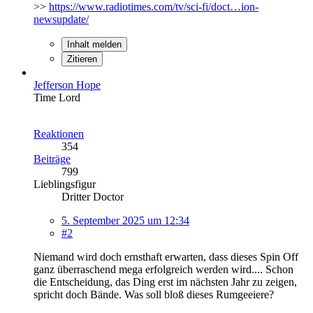
>>
https://www.radiotimes.com/tv/sci-fi/doct…ion-
newsupdate/
Inhalt melden
Zitieren
Jefferson Hope
Time Lord
Reaktionen
354
Beiträge
799
Lieblingsfigur
Dritter Doctor
5. September 2025 um 12:34
#2
Niemand wird doch ernsthaft erwarten, dass dieses Spin Off
ganz überraschend mega erfolgreich werden wird.... Schon
die Entscheidung, das Ding erst im nächsten Jahr zu zeigen,
spricht doch Bände. Was soll bloß dieses Rumgeeiere?