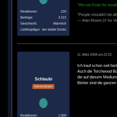
"We eat Gods for break
Reaktionen
220
"People shouldn't be af
Beiträge
3.315
— Alan Moore (V for Ve
Geschlecht
Männlich
Lieblingsfigur
der siebte Doctor
11. März 2008 um 22:23
Ich kauf schon seit fas
Auch die Torchwood Box 
die auf diesem Medium 
Schlaubi
Bisher sind die ganzen
Administrator
Reaktionen
1.000