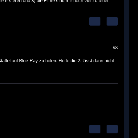
ersteren und 3) die Filme sind mir noch viel zu teuer.
#8
fel auf Blue-Ray zu holen. Hoffe die 2. lässt dann nicht