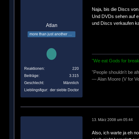
Naja, bis die Discs vo
Und DVDs sehen auf ein
und Discs verkaufen k
Atlan
more than just another Time Lord
"We eat Gods for break
Reaktionen
220
"People shouldn't be af
Beiträge
3.315
— Alan Moore (V for Ve
Geschlecht
Männlich
Lieblingsfigur
der siebte Doctor
13. März 2008 um 05:44
Also, ich warte ja eh 