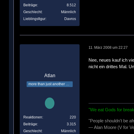
Beiträge
8.512
Geschlecht
Männlich
Lieblingsfigur
Davros
11. März 2008 um 22:27
Nee, neues kauf ich vie
nicht ein drittes Mal. 
Atlan
more than just another Time Lord
"We eat Gods for break
Reaktionen
220
"People shouldn't be af
Beiträge
3.315
— Alan Moore (V for Ve
Geschlecht
Männlich