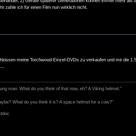
einander, 2) Geräte späterer Generationen können immer mehr als die 
r zahle ich für einen Film nun wirklich nicht.
hlossen meine Torchwood-Einzel-DVDs zu verkaufen und mir die 1.Staf
...
oung man. What do you think of that now, eh? A Viking helmet."
be? What do you think it is? A space helmet for a cow?"