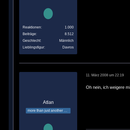
Reaktionen
1.000
Beiträge
8.512
Geschlecht
Männlich
Lieblingsfigur
Davros
11. März 2008 um 22:19
Oh nein, ich weigere 
Atlan
more than just another Time Lord