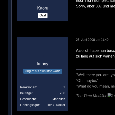
noch nicht komplett aus
Sorry, aber 30€ und meh
Kaoru
Gast
25. Juni 2008 um 11:40
Also ich habe nun besc
zu lang auf sich warten.
kenny
king of his own little world
"Well, there you are, y
"Oh, maybe."
"What do you mean, may
Reaktionen
2
Beiträge
200
The Time Meddler
Geschlecht
Männlich
Lieblingsfigur
Der 7. Doctor