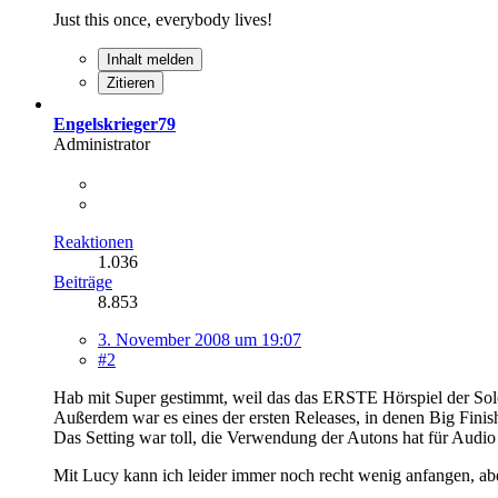
Just this once, everybody lives!
Inhalt melden
Zitieren
Engelskrieger79
Administrator
Reaktionen
1.036
Beiträge
8.853
3. November 2008 um 19:07
#2
Hab mit Super gestimmt, weil das das ERSTE Hörspiel der Solo
Außerdem war es eines der ersten Releases, in denen Big Finish
Das Setting war toll, die Verwendung der Autons hat für Audio e
Mit Lucy kann ich leider immer noch recht wenig anfangen, aber 