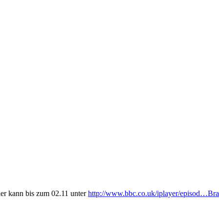
ller kann bis zum 02.11 unter
http://www.bbc.co.uk/iplayer/episod…