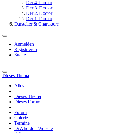
Der 4. Doctor
Der 3. Doctor
Der 2. Doctor
Der 1. Doctor
Darsteller & Charaktere
Anmelden
Registrieren
Suche
Dieses Thema
Alles
Dieses Thema
Dieses Forum
Forum
Galerie
Termine
DrWho.de - Website