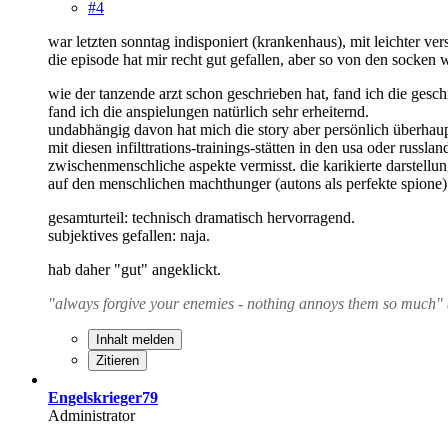
#4
war letzten sonntag indisponiert (krankenhaus), mit leichter ve
die episode hat mir recht gut gefallen, aber so von den socken wi
wie der tanzende arzt schon geschrieben hat, fand ich die geschi
fand ich die anspielungen natürlich sehr erheiternd.
undabhängig davon hat mich die story aber persönlich überhaupt
mit diesen infilttrations-trainings-stätten in den usa oder russl
zwischenmenschliche aspekte vermisst. die karikierte darstellun
auf den menschlichen machthunger (autons als perfekte spione
gesamturteil: technisch dramatisch hervorragend.
subjektives gefallen: naja.
hab daher "gut" angeklickt.
"always forgive your enemies - nothing annoys them so much" 
Inhalt melden
Zitieren
Engelskrieger79
Administrator