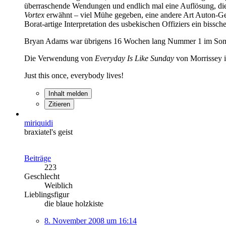
überraschende Wendungen und endlich mal eine Auflösung, die 
Vortex
erwähnt – viel Mühe gegeben, eine andere Art Auton-Ges
Borat-artige Interpretation des usbekischen Offiziers ein bissch
Bryan Adams war übrigens 16 Wochen lang Nummer 1 im So
Die Verwendung von
Everyday Is Like Sunday
von Morrissey 
Just this once, everybody lives!
Inhalt melden
Zitieren
miriquidi
braxiatel's geist
Beiträge
223
Geschlecht
Weiblich
Lieblingsfigur
die blaue holzkiste
8. November 2008 um 16:14