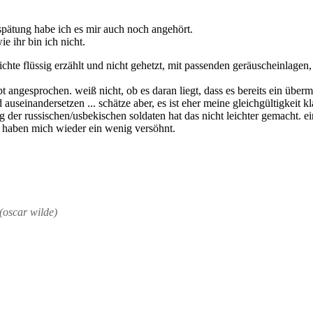
rspätung habe ich es mir auch noch angehört.
e ihr bin ich nicht.
chte flüssig erzählt und nicht gehetzt, mit passenden geräuscheinlagen,
 angesprochen. weiß nicht, ob es daran liegt, dass es bereits ein über
and auseinandersetzen ... schätze aber, es ist eher meine gleichgültigkei
g der russischen/usbekischen soldaten hat das nicht leichter gemacht. e
) haben mich wieder ein wenig versöhnt.
(oscar wilde)