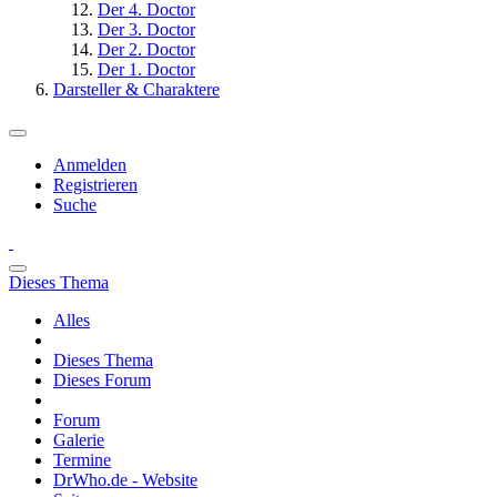
Der 4. Doctor
Der 3. Doctor
Der 2. Doctor
Der 1. Doctor
Darsteller & Charaktere
Anmelden
Registrieren
Suche
Dieses Thema
Alles
Dieses Thema
Dieses Forum
Forum
Galerie
Termine
DrWho.de - Website