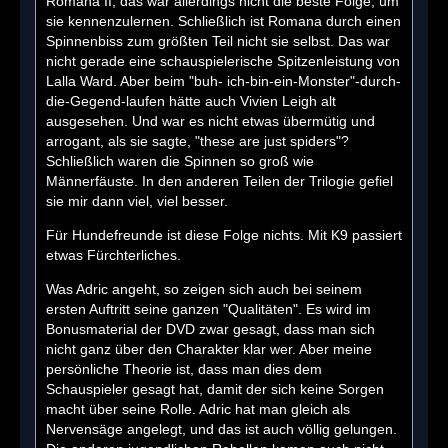
Romana II, das war allerdings nicht die beste Folge, um
sie kennenzulernen. Schließlich ist Romana durch einen
Spinnenbiss zum größten Teil nicht sie selbst. Das war
nicht gerade eine schauspielerische Spitzenleistung von
Lalla Ward. Aber beim "buh- ich-bin-ein-Monster"-durch-
die-Gegend-laufen hätte auch Vivien Leigh alt
ausgesehen. Und war es nicht etwas übermütig und
arrogant, als sie sagte, "these are just spiders"?
Schließlich waren die Spinnen so groß wie
Männerfäuste. In den anderen Teilen der Trilogie gefiel
sie mir dann viel, viel besser.
Für Hundefreunde ist diese Folge nichts. Mit K9 passiert
etwas Fürchterliches.
Was Adric angeht, so zeigen sich auch bei seinem
ersten Auftritt seine ganzen "Qualitäten". Es wird im
Bonusmaterial der DVD zwar gesagt, dass man sich
nicht ganz über den Charakter klar wer. Aber meine
persönliche Theorie ist, dass man dies dem
Schauspieler gesagt hat, damit der sich keine Sorgen
macht über seine Rolle. Adric hat man gleich als
Nervensäge angelegt, und das ist auch völlig gelungen.