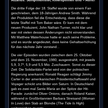
Die dritte Folge der 18. Staffel wurde von einem Fan
geschrieben, dem 18-Jährigen Andrew Smith. Während
der Produktion fiel die Entscheidung, dass diese die
letzte Staffel mit Tom Baker wäre. Er kam mit dem
neuen Produzent, John Nathan-Turner, nicht klar und
war mit vielen dessen Änderungen nicht einverstanden.
Mit Matthew Waterhouse hatte er auch seine Probleme,
und es wurde angedeutet, dass keine Gehaltserhöhung
für das nächste Jahr vorstand...
Die vier Episoden wurden zwischen dem 25. Oktober
und dem 15. November, 1980, ausgestrahlt, mit jeweils
5,9, 3,7*, 5,9 und 5,5 Mio. Zuschauern. Sonst zu dieser
Zeit: Die Solidaritäts-Partei wird von der polnischen
Regierung anerkannt; Ronald Reagan schlägt Jimmy
Carter in der amerikanischen Präsidentschaftswahl und
Voyager schickt uns Bilder von Saturn. In Deutschland
gab es zwei mal
Santa Maria
an der Spitze der Hit-
Parade: zunächst Oliver Onions, danach Roland Kaiser,
während in Großbritannien Barbara Streisand (
Woman
In Love
) den Stab an Blondie (
The Tide Is High
)
weiterreichen musste.