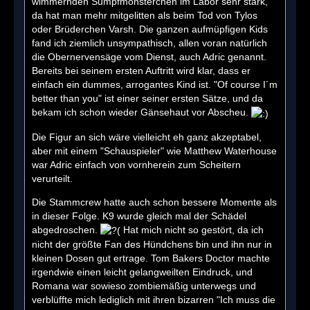
wimmernden Sumpfmonsterchen im Labor sehr stark,
da hat man mehr mitgelitten als beim Tod von Tylos
oder Brüderchen Varsh. Die ganzen aufmüpfigen Kids
fand ich ziemlich unsympathisch, allen voran natürlich
die Obernervensäge vom Dienst, auch Adric genannt.
Bereits bei seinem ersten Auftritt wird klar, dass er
einfach ein dummes, arrogantes Kind ist. "Of course I´m
better than you" ist einer seiner ersten Sätze, und da
bekam ich schon wieder Gänsehaut vor Abscheu.
Die Figur an sich wäre vielleicht eh ganz akzeptabel,
aber mit einem "Schauspieler" wie Matthew Waterhouse
war Adric einfach von vornherein zum Scheitern
verurteilt.
Die Stammcrew hatte auch schon bessere Momente als
in dieser Folge. K9 wurde gleich mal der Schädel
abgedroschen.
Hat mich nicht so gestört, da ich
nicht der größte Fan des Hündchens bin und ihn nur in
kleinen Dosen gut ertrage. Tom Bakers Doctor machte
irgendwie einen leicht gelangweilten Eindruck, und
Romana war sowieso zombiemäßig unterwegs und
verblüffte mich lediglich mit ihren bizarren "Ich muss die