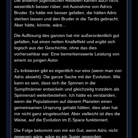
Die anderen jugendlichen Rebellen kamen auch nicht
wesentlich besser rüber, mit Ausnahme von Adrics
Bruder. Es hätte mir besser gefallen, die hätten Adric
sterben lassen und den Bruder in die Tardis gebracht.
Aber hätte, könnte, wäre...
Die Auflösung des ganzen hat mir außerordentlich gut
gefallen, hat einen netten Knalleffekt und ergibt sich
logisch aus der Geschichte, ohne das dies
vorhersehbar war. Eine bemerkenswerte Leistung von
einem so jungen Autor.
Zu kritisieren gibt es eigentlich nur eins (wenn man von
Adric absieht): Die ganze Sache mit der Evolution. Wie
kann es sein, dass sich die Spinnen in die
Sumpfmänner entwickeln und gleichzeitg trotzdem als
Spinnenart weiterbestehen. Ich hätte es verstanden,
wenn die Populationen auf diesem Planeten einen
gemeinsamen Ursprung gehabt hätten, dies aber hat
mir nicht ganz eingeleuchtet. Aber vielleicht ist dies die
Weise, auf die Evolution im E-Space funktioniert.
Die Folge bekommt von mir ein Gut, wenn Adric nicht
gewesen wäre, wäre es ein Super geworden.