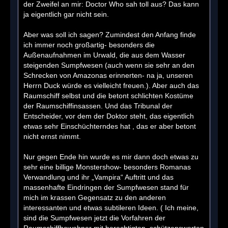
der Zweifel an mir: Doctor Who sah toll aus? Das kann
ja eigentlich gar nicht sein.
Aber was soll ich sagen? Zumindest den Anfang finde
ich immer noch großartig- besonders die
Außenaufnahmen im Urwald, die aus dem Wasser
steigenden Sumpfwesen (auch wenn sie sehr an den
Schrecken von Amazonas erinnerten- na ja, unseren
Herrn Duck würde es vielleicht freuen.). Aber auch das
Raumschiff selbst und die betont schlichten Kostüme
der Raumschiffinsassen. Und das Tribunal der
Entscheider, vor dem der Doktor steht, das eigentlich
etwas sehr Einschüchterndes hat , das er aber betont
nicht ernst nimmt.
Nur gegen Ende hin wurde es mir dann doch etwas zu
sehr eine billige Monstershow- besonders Romanas
Verwandlung und ihr „Vampira“ Auftritt und das
massenhafte Eindringen der Sumpfwesen stand für
mich im krassen Gegensatz zu den anderen
interessanten und etwas subtileren Ideen. ( Ich meine,
sind die Sumpfwesen jetzt die Vorfahren der
Raumschiffbewohner mit berechtigten, schützenswerten