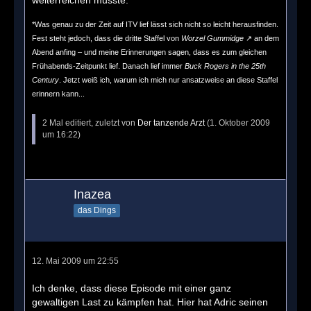
*Was genau zu der Zeit auf ITV lief lässt sich nicht so leicht herausfinden.
Fest steht jedoch, dass die dritte Staffel von
Worzel Gummidge
an dem
Abend anfing – und meine Erinnerungen sagen, dass es zum gleichen
Frühabends-Zeitpunkt lief. Danach lief immer
Buck Rogers in the 25th
Century
. Jetzt weiß ich, warum ich mich nur ansatzweise an diese Staffel
erinnern kann...
2 Mal editiert, zuletzt von
Der tanzende Arzt
(
1. Oktober 2009
um 16:22
)
Inazea
das Dings
12. Mai 2009 um 22:55
Ich denke, dass diese Episode mit einer ganz
gewaltigen Last zu kämpfen hat. Hier hat Adric seinen