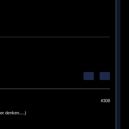
#308
r denken.....)