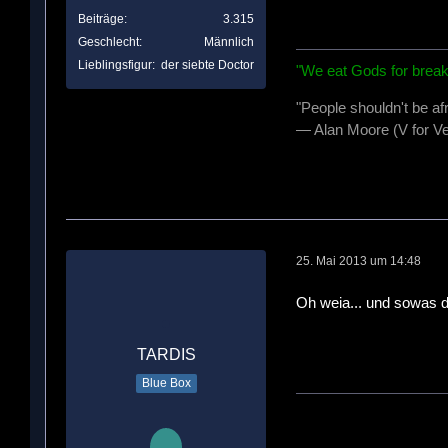
Beiträge
3.315
Geschlecht
Männlich
Lieblingsfigur
der siebte Doctor
"We eat Gods for break
"People shouldn't be af
— Alan Moore (V for Ve
25. Mai 2013 um 14:48
Oh weia... und sowas da
TARDIS
Blue Box