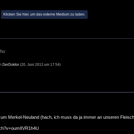
Klicken Sie hier, um das externe Medium zu laden.
Who
on
DerDoktor
(
20. Juni 2013 um 17:54
)
um Merkel-Neuland (hach, ich muss da ja immer an unseren Fleische
tch?v=oumIIVR1h4U