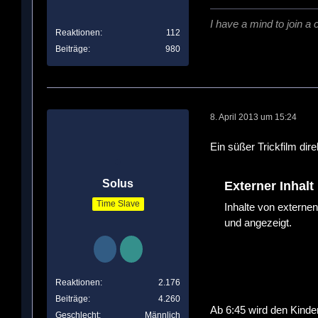
I have a mind to join a 
Reaktionen
112
Beiträge
980
8. April 2013 um 15:24
Ein süßer Trickfilm dir
Solus
Externer Inhalt
Time Slave
Inhalte von externe
und angezeigt.
Reaktionen
2.176
Beiträge
4.260
Ab 6:45 wird den Kinder
Geschlecht
Männlich