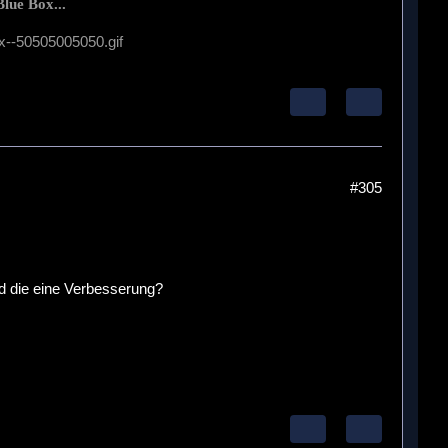
lue Box...
#305
d die eine Verbesserung?