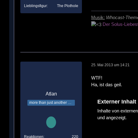
Lieblingsfigur
The Plothole
Musik:
Whocast-Them
Der Solus-Liebes
25. Mai 2013 um 14:21
WTF!
Ha, ist das geil.
Atlan
Externer Inhalt
more than just another Time Lord
Inhalte von externe
und angezeigt.
Reaktionen
220