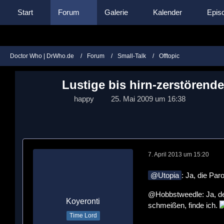
Start
Forum
Galerie
Kalender
Episo
Doctor Who | DrWho.de
Forum
Small-Talk
Offtopic
Lustige bis hirn-zerstörend
happy
25. Mai 2009 um 16:38
7. April 2013 um 15:20
Utopia
: Ja, die Par
@Hobbstweedle: Ja, der
Koyeronti
schmeißen, finde ich.
Time Lord