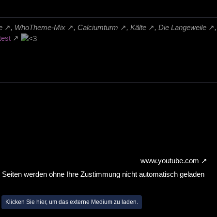
e
,
WhoTheme-Mix
,
Calciumturm
,
Kälte
,
Die Langeweile
test
www.youtube.com
n Seiten werden ohne Ihre Zustimmung nicht automatisch geladen
Klicken Sie hier, um das externe Medium zu laden.