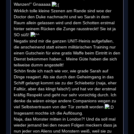
Wanzen!" Gnaaaaa
Wirklich tolle kleine Szenen am Rande sind woe der
Doctor den Duke nachmacht und wo Sarah in dem
Raum allein gelassen wird und dem Schotten erstmal
hinter seinem Rücken die Zunge rausstreckt! Sie ist ja
SO süß!
Negativ sind mir die ganzen UNIT-Heinis aufgefallen,
die anscheinend statt einem militärischen Training nur
einen Gutschein für eine gratis Waffe beim Eintritt in den
Dienst bekommen haben... Meine Güte haben die sich
teilweise dumm angestellt!
Schön finde ich nach wie vor, wie grade Sarah auf
Dinge reagiert. Als sie durch den Geheimgang in das
Schiff gelangt kommt sie zu der Schiebetür (naja, eher
Falltür, aber das klingt falsch!) und hat vor der erstmal
kräftig Respekt und geht nur sehr vorsichtig durch. Ich
denke da wären einige andere Companions wegen zu
viel Selbstvertrauen von der Tür zerteilt worden
Insgesamt mochte ich die Auflösung.
Naja, das Monster mitten in London?! Und da soll mal
wieder jemand bei den neuen Folgen meckern dass ja
nun jeder von Aliens und Monstern weiß, weil sie zu