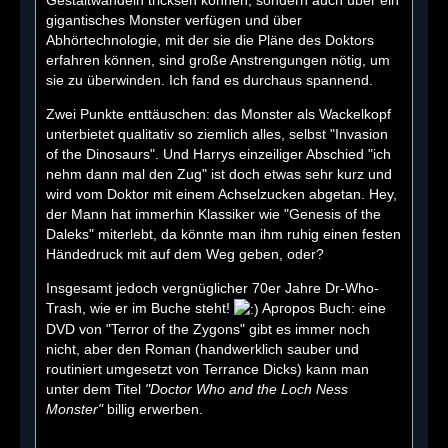
Gestaltwandeln tricksen können, sondern auch über ein
gigantisches Monster verfügen und über
Abhörtechnologie, mit der sie die Pläne des Doktors
erfahren können, sind große Anstrengungen nötig, um
sie zu überwinden. Ich fand es durchaus spannend.
Zwei Punkte enttäuschen: das Monster als Wackelkopf
unterbietet qualitativ so ziemlich alles, selbst "Invasion
of the Dinosaurs". Und Harrys einzeiliger Abschied "ich
nehm dann mal den Zug" ist doch etwas sehr kurz und
wird vom Doktor mit einem Achselzucken abgetan. Hey,
der Mann hat immerhin Klassiker wie "Genesis of the
Daleks" miterlebt, da könnte man ihm ruhig einen festen
Händedruck mit auf dem Weg geben, oder?
Insgesamt jedoch vergnüglicher 70er Jahre Dr-Who-
Trash, wie er im Buche steht!
Apropos Buch: eine
DVD von "Terror of the Zygons" gibt es immer noch
nicht, aber den Roman (handwerklich sauber und
routiniert umgesetzt von Terrance Dicks) kann man
unter dem Titel
"Doctor Who and the Loch Ness
Monster"
billig erwerben.