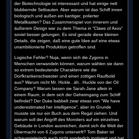
der Biotechnologie ist interessant und hat einige nett
blubbernde Setbauten. Aber warum ist das Schiff innen
biologisch und außen ein kantiger, polierter
Metallkasten? Das Zusammenspiel von innerem und
äußerem Design war zu dem Thema in "Claws of Axos"
soviel besser gelungen. Es sind gerade diese kleinen
Details, die zeigen, daß eine gute Idee auf eine etwas
unambitionierte Produktion getroffen sind.
Logische Fehler? Nuja, wenn sich die Zygons in
Menschen verwandeln können, warum wählen sie dann
so extrem bedeutende Charaktere wie die
Dorfkrankenschwester und einen zottigen Raufbold
aus? Warum nicht Mr. Hickle...äh...Huckle von der Oil
Company? Warum lassen sie Sarah-Jane allein in
einem Raum, in dem sich der Geheimgang zum Schiff
befindet? Der Duke babbelt zwar etwas von "We have
underestimated her intelligence", aber im Grunde
musste sie nur ein Buch aus dem Regal ziehen. Und
warum soll der Angriff des Monsters auf ein einzelnes
Gebäude in London ausreichen, damit sich die Welt der
Übermacht von 6 Zygons unterwirft? Tom Baker ist
schauspielerisch auch nicht sonderlich motiviert und hat