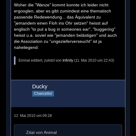
Woher die "Wanze" kommt konnte ich leider nicht
ergooglen, aber es gibt zumindest eine thematisch
passende Redewendung... das Äquivalent zu
"jemandem einen Floh ins Ohr setzen" heisst auf
englisch "to put a bug in someones ear", "buggering"
heisst u.a. soviel wie "jemanden belästigen" und auch
die Assoziation zu "ungezieferverseucht" ist ja
naheliegend.
Einmal editiert, zuletzt von
Infinity
(
11. Mai 2010 um 22:43
)
Ducky
Chancellor
12. Mai 2010 um 09:28
Zitat von Animal