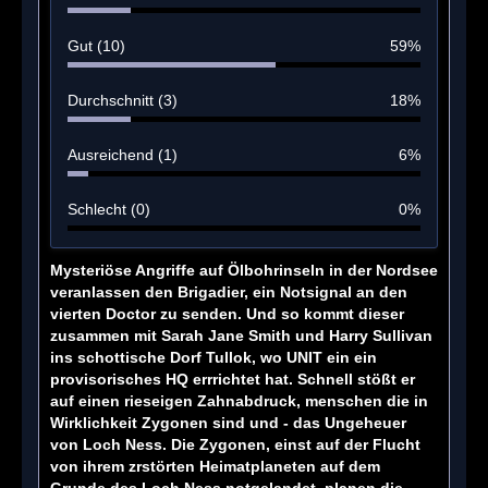
Gut (10)
59%
Durchschnitt (3)
18%
Ausreichend (1)
6%
Schlecht (0)
0%
Mysteriöse Angriffe auf Ölbohrinseln in der Nordsee
veranlassen den Brigadier, ein Notsignal an den
vierten Doctor zu senden. Und so kommt dieser
zusammen mit Sarah Jane Smith und Harry Sullivan
ins schottische Dorf Tullok, wo UNIT ein ein
provisorisches HQ errrichtet hat. Schnell stößt er
auf einen rieseigen Zahnabdruck, menschen die in
Wirklichkeit Zygonen sind und - das Ungeheuer
von Loch Ness. Die Zygonen, einst auf der Flucht
von ihrem zrstörten Heimatplaneten auf dem
Grunde des Loch Ness notgelandet, planen die