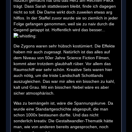
nützlich gemacht hat und das Herz am Rechten Fleck
trägt. Dass Sarah stattdessen bleibt, finde ich dagegen
nicht so toll. Die Dame wirkt doch zuweilen etwas arg
hilflos. In der Staffel zuvor wurde sie so ziemlich in jeder
Folge gefangen genommen, weil sie zu naiv durch die
Gegend getappt ist. Hoffentlich wird das besser...
Die Zygons waren sehr hübsch kostümiert. Die Effekte
haben mir auch zugesagt. Natürlich ist das alles auf
dem Niveau von 50er Jahre Science Fiction Filmen,
kommt aber trotzdem glaubhaft rüber. Vor allem das
Raumschiff war sehr schön. Kreative Sets waren hier
auch nötig, um die triste Landschaft Schottlands
auszugleichen. Das war mir alles ein bisschen zu kahl,
kalt und Grau. Mit ein bisschen Nebel wäre es aber
sicher atmosphärisch.
Was zu bemängeln ist, wäre die Spannungskurve. Da
wurde eine Standartgeschichte abgespult, die man
schon 1000x bestaunen durfte. Und das nicht
sonderlich kreativ. Die Gestaltwandler-Thematik hätte
man, wie von anderen bereits angesprochen, noch