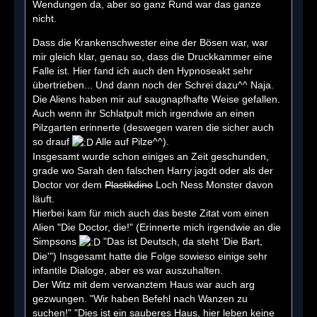
Wendungen da, aber so ganz Rund war das ganze
nicht.
Dass die Krankenschwester eine der Bösen war, war
mir gleich klar, genau so, dass die Druckkammer eine
Falle ist. Hier fand ich auch den Hypnoseakt sehr
übertrieben... Und dann noch der Schrei dazu^^ Naja.
Die Aliens haben mir auf saugnapfhafte Weise gefallen.
Auch wenn ihr Schlatpult mich irgendwie an einen
Pilzgarten erinnerte (deswegen waren die sicher auch
so drauf
Alle auf Pilze^^).
Insgesamt wurde schon einiges an Zeit geschunden,
grade wo Sarah den falschen Harry jagdt oder als der
Doctor vor dem
Plastikdino
Loch Ness Monster davon
läuft.
Hierbei kam für mich auch das beste Zitat vom einen
Alien "Die Doctor, die!" (Erinnerte mich irgendwie an die
Simpsons
"Das ist Deutsch, da steht 'Die Bart,
Die'") Insgesamt hatte die Folge sowieso einige sehr
infantile Dialoge, aber es war auszuhalten.
Der Witz mit dem verwanztem Haus war auch arg
gezwungen. "Wir haben Befehl nach Wanzen zu
suchen!" "Dies ist ein sauberes Haus, hier leben keine