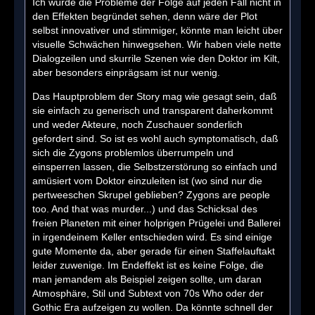
Ich würde die Probleme der Folge auf jeden Fall nicht in
den Effekten begründet sehen, denn wäre der Plot
selbst innovativer und stimmiger, könnte man leicht über
visuelle Schwächen hinwegsehen. Wir haben viele nette
Dialogzeilen und skurrile Szenen wie den Doktor im Kilt,
aber besonders einprägsam ist nur wenig.
Das Hauptproblem der Story mag wie gesagt sein, daß
sie einfach zu generisch und transparent daherkommt
und weder Akteure, noch Zuschauer sonderlich
gefordert sind. So ist es wohl auch symptomatisch, daß
sich die Zygons problemlos überrumpeln und
einsperren lassen, die Selbstzerstörung so einfach und
amüsiert vom Doktor einzuleiten ist (wo sind nur die
pertweeschen Skrupel geblieben? Zygons are people
too. And that was murder...) und das Schicksal des
freien Planeten mit einer holprigen Prügelei und Ballerei
in irgendeinem Keller entschieden wird. Es sind einige
gute Momente da, aber gerade für einen Staffelauftakt
leider zuwenige. Im Endeffekt ist es keine Folge, die
man jemandem als Beispiel zeigen sollte, um daran
Atmosphäre, Stil und Subtext von 70s Who oder der
Gothic Era aufzeigen zu wollen. Da könnte schnell der