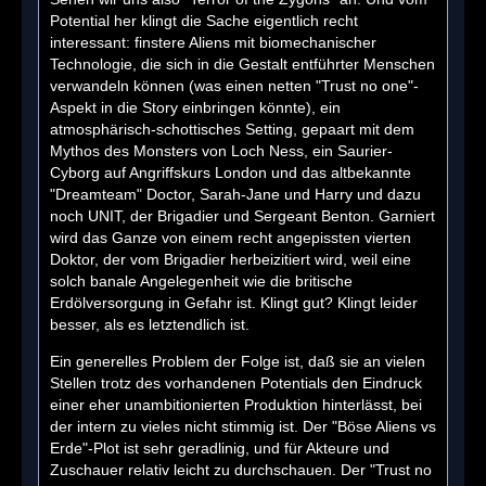
Potential her klingt die Sache eigentlich recht
interessant: finstere Aliens mit biomechanischer
Technologie, die sich in die Gestalt entführter Menschen
verwandeln können (was einen netten "Trust no one"-
Aspekt in die Story einbringen könnte), ein
atmosphärisch-schottisches Setting, gepaart mit dem
Mythos des Monsters von Loch Ness, ein Saurier-
Cyborg auf Angriffskurs London und das altbekannte
"Dreamteam" Doctor, Sarah-Jane und Harry und dazu
noch UNIT, der Brigadier und Sergeant Benton. Garniert
wird das Ganze von einem recht angepissten vierten
Doktor, der vom Brigadier herbeizitiert wird, weil eine
solch banale Angelegenheit wie die britische
Erdölversorgung in Gefahr ist. Klingt gut? Klingt leider
besser, als es letztendlich ist.
Ein generelles Problem der Folge ist, daß sie an vielen
Stellen trotz des vorhandenen Potentials den Eindruck
einer eher unambitionierten Produktion hinterlässt, bei
der intern zu vieles nicht stimmig ist. Der "Böse Aliens vs
Erde"-Plot ist sehr geradlinig, und für Akteure und
Zuschauer relativ leicht zu durchschauen. Der "Trust no