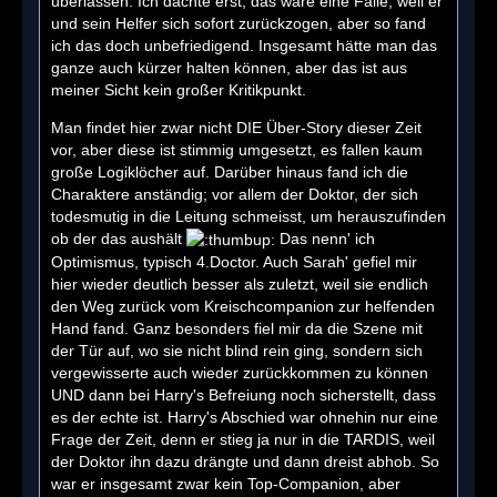
überlassen. Ich dachte erst, das wäre eine Falle, weil er
und sein Helfer sich sofort zurückzogen, aber so fand
ich das doch unbefriedigend. Insgesamt hätte man das
ganze auch kürzer halten können, aber das ist aus
meiner Sicht kein großer Kritikpunkt.
Man findet hier zwar nicht DIE Über-Story dieser Zeit
vor, aber diese ist stimmig umgesetzt, es fallen kaum
große Logiklöcher auf. Darüber hinaus fand ich die
Charaktere anständig; vor allem der Doktor, der sich
todesmutig in die Leitung schmeisst, um herauszufinden
ob der das aushält
Das nenn' ich
Optimismus, typisch 4.Doctor. Auch Sarah' gefiel mir
hier wieder deutlich besser als zuletzt, weil sie endlich
den Weg zurück vom Kreischcompanion zur helfenden
Hand fand. Ganz besonders fiel mir da die Szene mit
der Tür auf, wo sie nicht blind rein ging, sondern sich
vergewisserte auch wieder zurückkommen zu können
UND dann bei Harry's Befreiung noch sicherstellt, dass
es der echte ist. Harry's Abschied war ohnehin nur eine
Frage der Zeit, denn er stieg ja nur in die TARDIS, weil
der Doktor ihn dazu drängte und dann dreist abhob. So
war er insgesamt zwar kein Top-Companion, aber