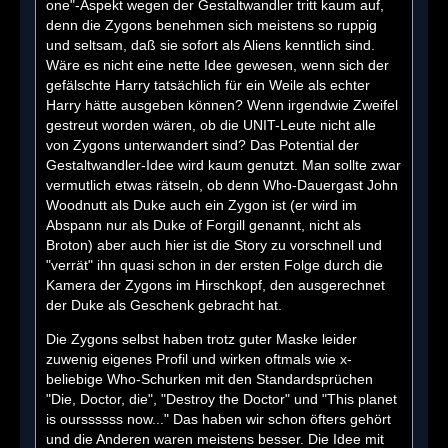
one"-Aspekt wegen der Gestaltwandler tritt kaum auf,
denn die Zygons benehmen sich meistens so ruppig
und seltsam, daß sie sofort als Aliens kenntlich sind.
Wäre es nicht eine nette Idee gewesen, wenn sich der
gefälschte Harry tatsächlich für ein Weile als echter
Harry hätte ausgeben können? Wenn irgendwie Zweifel
gestreut worden wären, ob die UNIT-Leute nicht alle
von Zygons unterwandert sind? Das Potential der
Gestaltwandler-Idee wird kaum genutzt. Man sollte zwar
vermutlich etwas rätseln, ob denn Who-Dauergast John
Woodnutt als Duke auch ein Zygon ist (er wird im
Abspann nur als Duke of Forgill genannt, nicht als
Broton) aber auch hier ist die Story zu vorschnell und
"verrät" ihn quasi schon in der ersten Folge durch die
Kamera der Zygons im Hirschkopf, den ausgerechnet
der Duke als Geschenk gebracht hat.
Die Zygons selbst haben trotz guter Maske leider
zuwenig eigenes Profil und wirken oftmals wie x-
beliebige Who-Schurken mit den Standardsprüchen
"Die, Doctor, die", "Destroy the Doctor" und "This planet
is ourssssss now..." Das haben wir schon öfters gehört
und die Anderen waren meistens besser. Die Idee mit