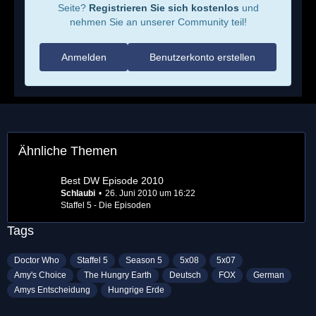
Seite?
Registrieren Sie sich kostenlos
und
nehmen Sie an unserer Community teil!
Anmelden
Benutzerkonto erstellen
Ähnliche Themen
Best DW Episode 2010
Schlaubi
26. Juni 2010 um 16:22
Staffel 5 - Die Episoden
Tags
Doctor Who
Staffel 5
Season 5
5x08
5x07
Amy's Choice
The Hungry Earth
Deutsch
FOX
German
Amys Entscheidung
Hungrige Erde