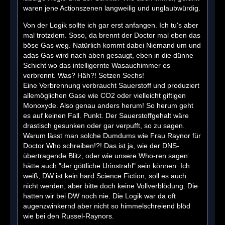
waren jene Actionszenen langweilig und unglaubwürdig.
Von der Logik sollte ich gar erst anfangen. Ich tu's aber
mal trotzdem. Soso, da brennt der Doctor mal eben das
böse Gas weg. Natürlich kommt dabei Niemand um und
adas Gas wird nach aben gesaugt, eben in die dünne
Schicht wo das intelligernte Wasauchimmer es
verbrennt. Was? Häh?! Setzen Sechs!
Eine Verbrennung verbraucht Sauerstoff und produziert
allemöglichen Gase wie CO2 oder vielleicht giftigen
Monoxyde. Also genau anders herum! So herum geht
es auf keinen Fall. Punkt. Der Sauerstoffgehalt wäre
drastisch gesunken oder gar verpufft, so zu sagen.
Warum lässt man solche Dumdums wie Frau Raynor für
Doctor Who schreiben!?! Das ist ja, wie der DNS-
übertragende Blitz, oder wie unsere Who-ren sagen:
hätte auch "der göttliche Urinstrahl" sein können. Ich
weiß, DW ist kein hard Science Fiction, soll es auch
nicht werden, aber bitte doch keine Vollverblödung. Die
hatten wir bei DW noch nie. Die Logik war da oft
augenzwinkernd aber nicht so himmelschreiend blöd
wie bei den Russel-Raynors.