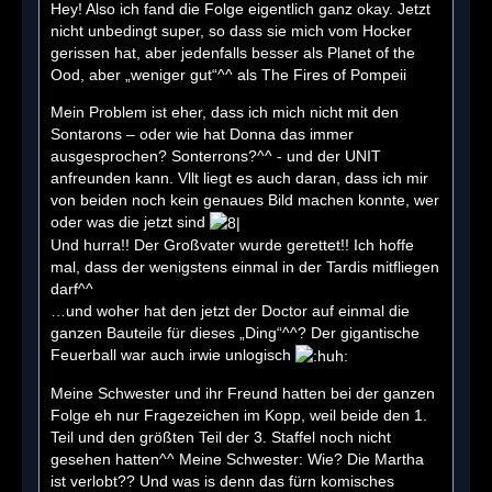
Hey! Also ich fand die Folge eigentlich ganz okay. Jetzt
nicht unbedingt super, so dass sie mich vom Hocker
gerissen hat, aber jedenfalls besser als Planet of the
Ood, aber „weniger gut“^^ als The Fires of Pompeii
Mein Problem ist eher, dass ich mich nicht mit den
Sontarons – oder wie hat Donna das immer
ausgesprochen? Sonterrons?^^ - und der UNIT
anfreunden kann. Vllt liegt es auch daran, dass ich mir
von beiden noch kein genaues Bild machen konnte, wer
oder was die jetzt sind
Und hurra!! Der Großvater wurde gerettet!! Ich hoffe
mal, dass der wenigstens einmal in der Tardis mitfliegen
darf^^
…und woher hat den jetzt der Doctor auf einmal die
ganzen Bauteile für dieses „Ding“^^? Der gigantische
Feuerball war auch irwie unlogisch
Meine Schwester und ihr Freund hatten bei der ganzen
Folge eh nur Fragezeichen im Kopp, weil beide den 1.
Teil und den größten Teil der 3. Staffel noch nicht
gesehen hatten^^ Meine Schwester: Wie? Die Martha
ist verlobt?? Und was is denn das fürn komisches