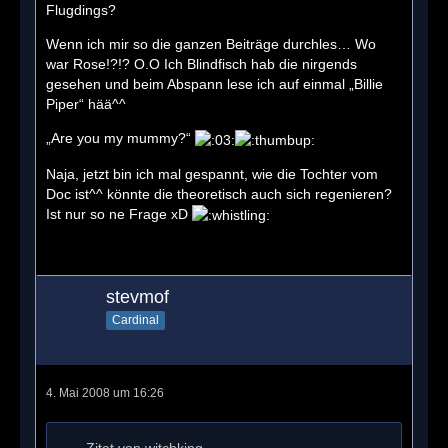
Flugdings?
Wenn ich mir so die ganzen Beiträge durchles… Wo
war Rose!?!? O.O Ich Blindfisch hab die nirgends
gesehen und beim Abspann lese ich auf einmal „Billie
Piper“ hää^^
„Are you my mummy?“
Naja, jetzt bin ich mal gespannt, wie die Tochter vom
Doc ist^^ könnte die theoretisch auch sich regenieren?
Ist nur so ne Frage xD
stevmof
Cardinal
4. Mai 2008 um 16:26
Zitat von witchking