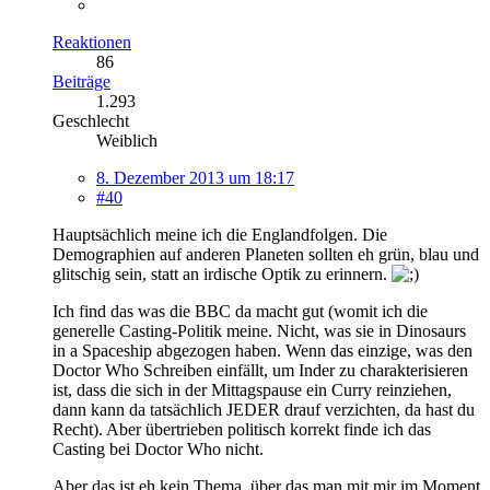
Reaktionen
86
Beiträge
1.293
Geschlecht
Weiblich
8. Dezember 2013 um 18:17
#40
Hauptsächlich meine ich die Englandfolgen. Die
Demographien auf anderen Planeten sollten eh grün, blau und
glitschig sein, statt an irdische Optik zu erinnern.
Ich find das was die BBC da macht gut (womit ich die
generelle Casting-Politik meine. Nicht, was sie in Dinosaurs
in a Spaceship abgezogen haben. Wenn das einzige, was den
Doctor Who Schreiben einfällt, um Inder zu charakterisieren
ist, dass die sich in der Mittagspause ein Curry reinziehen,
dann kann da tatsächlich JEDER drauf verzichten, da hast du
Recht). Aber übertrieben politisch korrekt finde ich das
Casting bei Doctor Who nicht.
Aber das ist eh kein Thema, über das man mit mir im Moment