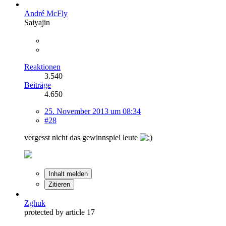
André McFly
Saiyajin
Reaktionen
3.540
Beiträge
4.650
25. November 2013 um 08:34
#28
vergesst nicht das gewinnspiel leute
Inhalt melden
Zitieren
Zghuk
protected by article 17