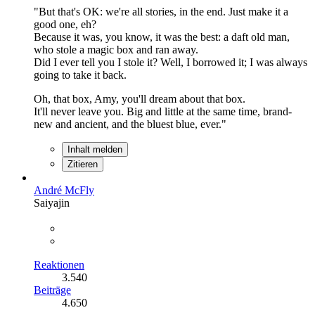
"But that's OK: we're all stories, in the end. Just make it a
good one, eh?
Because it was, you know, it was the best: a daft old man,
who stole a magic box and ran away.
Did I ever tell you I stole it? Well, I borrowed it; I was always
going to take it back.
Oh, that box, Amy, you'll dream about that box.
It'll never leave you. Big and little at the same time, brand-
new and ancient, and the bluest blue, ever."
Inhalt melden
Zitieren
André McFly
Saiyajin
Reaktionen
3.540
Beiträge
4.650