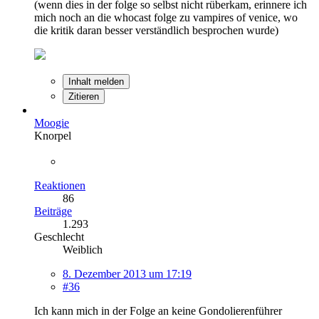
(wenn dies in der folge so selbst nicht rüberkam, erinnere ich
mich noch an die whocast folge zu vampires of venice, wo
die kritik daran besser verständlich besprochen wurde)
Inhalt melden
Zitieren
Moogie
Knorpel
Reaktionen
86
Beiträge
1.293
Geschlecht
Weiblich
8. Dezember 2013 um 17:19
#36
Ich kann mich in der Folge an keine Gondolierenführer