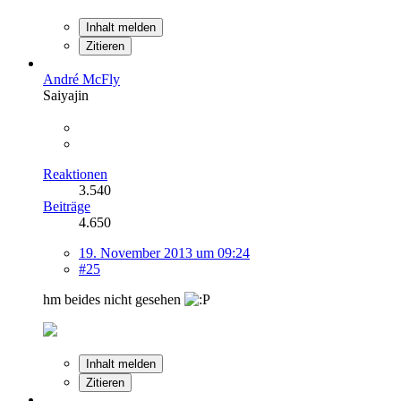
Inhalt melden
Zitieren
André McFly
Saiyajin
Reaktionen
3.540
Beiträge
4.650
19. November 2013 um 09:24
#25
hm beides nicht gesehen
Inhalt melden
Zitieren