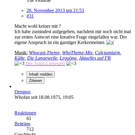
The Plothole
28. November 2013 um 21:53
#31
Macht wohl keiner mit ?
Ich habe zumindest aufgegeben, nachdem mir noch nicht mal
zur ersten Antwort eine kreative Frage eingefallen war. Der
eigene Anspruch ist ein garstiger Kerkermeister.
Musik:
Whocast-Theme
,
WhoTheme-Mix
,
Calciumturm
,
Kälte
,
Die Langeweile
,
Leggöng
,
Aktuelles auf FB
Der Solus-Liebestest
Inhalt melden
Zitieren
Demnos
Whofan seit 18.08.1975, 19:05
Reaktionen
61
Beiträge
712
Geschlecht