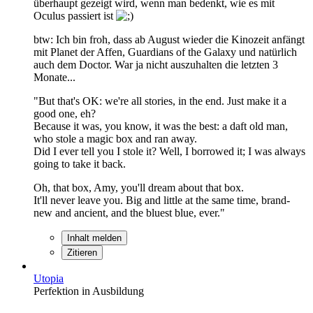
überhaupt gezeigt wird, wenn man bedenkt, wie es mit
Oculus passiert ist
btw: Ich bin froh, dass ab August wieder die Kinozeit anfängt
mit Planet der Affen, Guardians of the Galaxy und natürlich
auch dem Doctor. War ja nicht auszuhalten die letzten 3
Monate...
"But that's OK: we're all stories, in the end. Just make it a
good one, eh?
Because it was, you know, it was the best: a daft old man,
who stole a magic box and ran away.
Did I ever tell you I stole it? Well, I borrowed it; I was always
going to take it back.
Oh, that box, Amy, you'll dream about that box.
It'll never leave you. Big and little at the same time, brand-
new and ancient, and the bluest blue, ever."
Inhalt melden
Zitieren
Utopia
Perfektion in Ausbildung