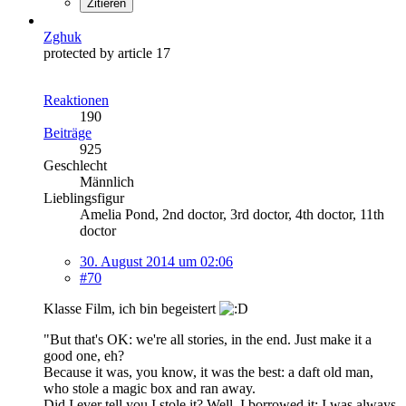
Zitieren
Zghuk
protected by article 17
Reaktionen
190
Beiträge
925
Geschlecht
Männlich
Lieblingsfigur
Amelia Pond, 2nd doctor, 3rd doctor, 4th doctor, 11th
doctor
30. August 2014 um 02:06
#70
Klasse Film, ich bin begeistert
"But that's OK: we're all stories, in the end. Just make it a
good one, eh?
Because it was, you know, it was the best: a daft old man,
who stole a magic box and ran away.
Did I ever tell you I stole it? Well, I borrowed it; I was always