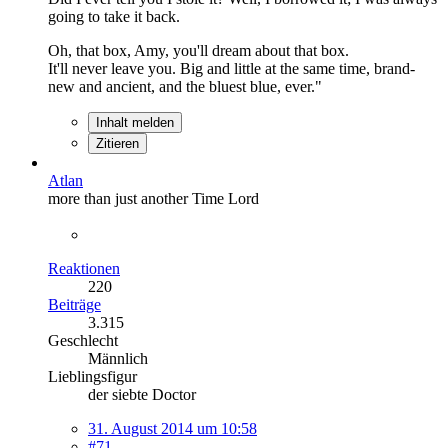
going to take it back.
Oh, that box, Amy, you'll dream about that box.
It'll never leave you. Big and little at the same time, brand-
new and ancient, and the bluest blue, ever."
Inhalt melden
Zitieren
Atlan
more than just another Time Lord
Reaktionen
220
Beiträge
3.315
Geschlecht
Männlich
Lieblingsfigur
der siebte Doctor
31. August 2014 um 10:58
#71