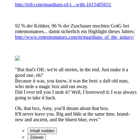
http://io9.com/guardians-of-t…with-1615405651
92 % der Kritiker, 96 % der Zuschauer mochten GotG bei
rottentomatoes... damit sicherlich ein Highlight dieses Jahres:
http://www.rottentomatoes.com/m/guardians_of_the_galaxy/
"But that's OK: we're all stories, in the end. Just make it a
good one, eh?
Because it was, you know, it was the best: a daft old man,
who stole a magic box and ran away.
Did I ever tell you I stole it? Well, I borrowed it; I was always
going to take it back.
Oh, that box, Amy, you'll dream about that box.
It'll never leave you. Big and little at the same time, brand-
new and ancient, and the bluest blue, ever."
Inhalt melden
Zitieren