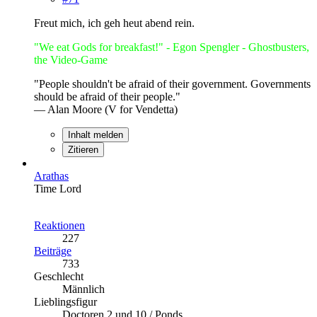
Freut mich, ich geh heut abend rein.
"We eat Gods for breakfast!" - Egon Spengler - Ghostbusters,
the Video-Game
"People shouldn't be afraid of their government. Governments
should be afraid of their people."
— Alan Moore (V for Vendetta)
Inhalt melden
Zitieren
Arathas
Time Lord
Reaktionen
227
Beiträge
733
Geschlecht
Männlich
Lieblingsfigur
Doctoren 2 und 10 / Ponds