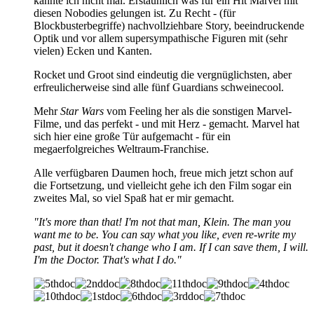
kannte ich nicht mal. Erstaunlich was für ein Hit Marvel mit
diesen Nobodies gelungen ist. Zu Recht - (für
Blockbusterbegriffe) nachvollziehbare Story, beeindruckende
Optik und vor allem supersympathische Figuren mit (sehr
vielen) Ecken und Kanten.
Rocket und Groot sind eindeutig die vergnüglichsten, aber
erfreulicherweise sind alle fünf Guardians schweinecool.
Mehr
Star Wars
vom Feeling her als die sonstigen Marvel-
Filme, und das perfekt - und mit Herz - gemacht. Marvel hat
sich hier eine große Tür aufgemacht - für ein
megaerfolgreiches Weltraum-Franchise.
Alle verfügbaren Daumen hoch, freue mich jetzt schon auf
die Fortsetzung, und vielleicht gehe ich den Film sogar ein
zweites Mal, so viel Spaß hat er mir gemacht.
"It's more than that! I'm not that man, Klein. The man you
want me to be. You can say what you like, even re-write my
past, but it doesn't change who I am. If I can save them, I will.
I'm the Doctor. That's what I do."