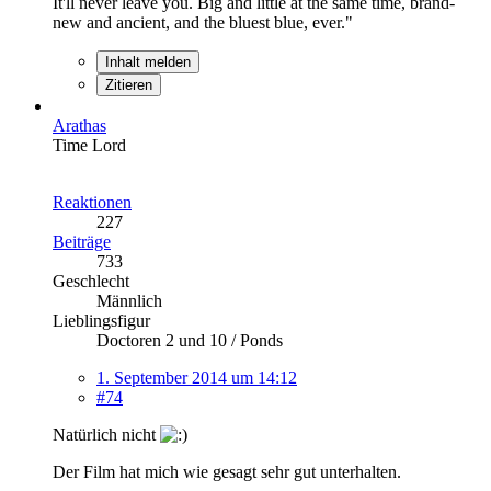
It'll never leave you. Big and little at the same time, brand-
new and ancient, and the bluest blue, ever."
Inhalt melden
Zitieren
Arathas
Time Lord
Reaktionen
227
Beiträge
733
Geschlecht
Männlich
Lieblingsfigur
Doctoren 2 und 10 / Ponds
1. September 2014 um 14:12
#74
Natürlich nicht
Der Film hat mich wie gesagt sehr gut unterhalten.