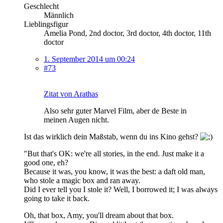
Geschlecht
Männlich
Lieblingsfigur
Amelia Pond, 2nd doctor, 3rd doctor, 4th doctor, 11th
doctor
1. September 2014 um 00:24
#73
Zitat von Arathas
Also sehr guter Marvel Film, aber de Beste in
meinen Augen nicht.
Ist das wirklich dein Maßstab, wenn du ins Kino gehst?
"But that's OK: we're all stories, in the end. Just make it a
good one, eh?
Because it was, you know, it was the best: a daft old man,
who stole a magic box and ran away.
Did I ever tell you I stole it? Well, I borrowed it; I was always
going to take it back.
Oh, that box, Amy, you'll dream about that box.