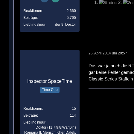
1.
2.
Reaktionen
2.660
Beiträge
5.765
Lieblingsfigur
der 9. Doctor
26. April 2014 um 20:57
Das war ja auch die R
gar keine Fehler gemach
Classic Series Staffel
Inspector SpaceTime
Time Cop
Reaktionen
15
Beiträge
114
Lieblingsfigur
Doktor (11|7|9|8|War|6|4)
Romana II, Menschlicher Dalek,