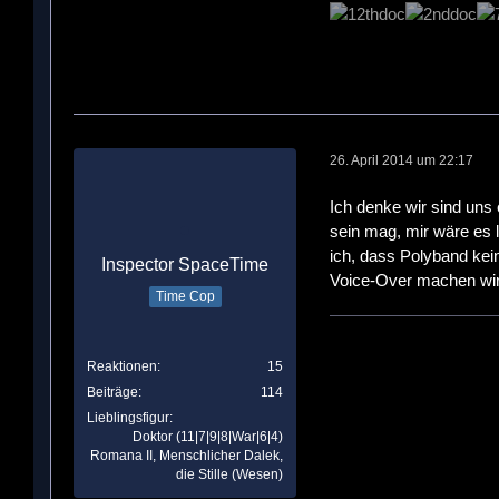
26. April 2014 um 22:17
Ich denke wir sind uns 
sein mag, mir wäre es 
ich, dass Polyband ke
Inspector SpaceTime
Voice-Over machen wird
Time Cop
Reaktionen
15
Beiträge
114
Lieblingsfigur
Doktor (11|7|9|8|War|6|4)
Romana II, Menschlicher Dalek,
die Stille (Wesen)