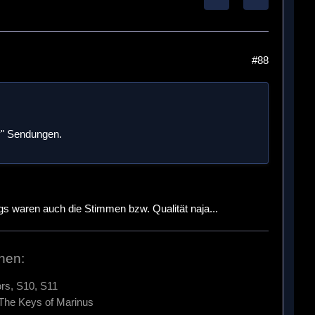
#88
ty" Sendungen.
ngs waren auch die Stimmen bzw. Qualität naja...
hen:
rs, S10, S11
 The Keys of Marinus