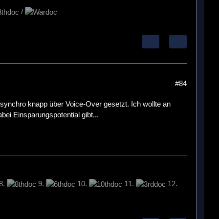
/
#84
gsynchro knapp über Voice-Over gesetzt. Ich wollte an
ei Einsparungspotential gibt...
8.
9.
10.
11.
12.