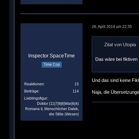
26. April 2014 um 22:35
Zitat von Utopia
Inspector SpaceTime
Das wäre bei fiktiven
Time Cop
Und das sind keine Fi
Reaktionen
15
Beiträge
114
Naja, die Übersetzungen
Lieblingsfigur
Doktor (11|7|9|8|War|6|4)
Romana II, Menschlicher Dalek,
die Stille (Wesen)