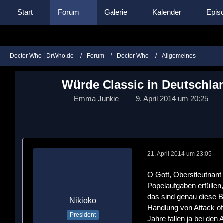
Start
Forum
Galerie
Kalender
Episo
Doctor Who | DrWho.de
Forum
Doctor Who
Allgemeines
Würde Classic in Deutschlan
Emma Junkie
9. April 2014 um 20:25
21. April 2014 um 23:05
O Gott, Oberstleutnant
Popelaufgaben erfüllen,
das sind genau diese B
Nikioko
Handlung von Attack of
President
Jahre fallen ja bei den 