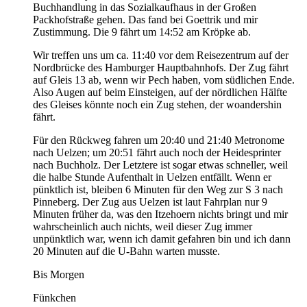
Buchhandlung in das Sozialkaufhaus in der Großen
Packhofstraße gehen. Das fand bei Goettrik und mir
Zustimmung. Die 9 fährt um 14:52 am Kröpke ab.
Wir treffen uns um ca. 11:40 vor dem Reisezentrum auf der
Nordbrücke des Hamburger Hauptbahnhofs. Der Zug fährt
auf Gleis 13 ab, wenn wir Pech haben, vom südlichen Ende.
Also Augen auf beim Einsteigen, auf der nördlichen Hälfte
des Gleises könnte noch ein Zug stehen, der woandershin
fährt.
Für den Rückweg fahren um 20:40 und 21:40 Metronome
nach Uelzen; um 20:51 fährt auch noch der Heidesprinter
nach Buchholz. Der Letztere ist sogar etwas schneller, weil
die halbe Stunde Aufenthalt in Uelzen entfällt. Wenn er
pünktlich ist, bleiben 6 Minuten für den Weg zur S 3 nach
Pinneberg. Der Zug aus Uelzen ist laut Fahrplan nur 9
Minuten früher da, was den Itzehoern nichts bringt und mir
wahrscheinlich auch nichts, weil dieser Zug immer
unpünktlich war, wenn ich damit gefahren bin und ich dann
20 Minuten auf die U-Bahn warten musste.
Bis Morgen
Fünkchen