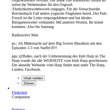
Gegebenheiten vertraut. Die Bank von Karabraxer nimmt ab
sofort die Wetteinsätze für den Osgood-
Ähnlichkeitswettbewerb entgegen. Für die Versuchsreihe
Reichenbach Fall stehen yogische Fluglotsen bereit. Der Pub-
Frosch ist die Leiter emporgeklettert und hat ideales
Biergartenwetter verkündet. Mit anderen Worten, Ihr könnt
kommen. Also bis Samstag
Radioactive Man
ps.: Ab Mitternacht auf dem Big Screen Marathon mit den
Episoden 1-5 von Staffel 8!!!
pps.:@Balko, nach der Umbenennung des Irish Harp in The
Harp wurde die alte WEBSEITE vom Irish Harp geschlossen.
Die aktuelle Webseite vom Harp findet man unter The Harp,
Linden, Facebook.
Inhalt melden
Zitieren
Fünkchen
Companion
Beiträge