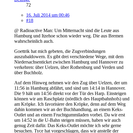
72
16. Juli 2014 um 00:46
#18
@ Radioactive Man: Um Mitternacht sind die Leute aus
Hamburg und Itzehoe schon wieder weg. Die aus Bremen
wahrscheinlich auch.
Goettrik hat mich gebeten, die Zugverbindungen
auszubaldowern. Es gibt drei verschiedene Wege, mit dem
Niedersachsenticket zwischen Hamburg und Hannover zu
verkehren: über Uelzen, über Rothenburg und Verden und
über Buchholz.
Auf dem Hinweg nehmen wir den Zug über Uelzen, der um
11:56 in Hamburg abfährt, und sind um 14:14 in Hannover.
Die 9 hält um 14:56 direkt vor der Tür des Harp. Einsteigen
können wir am Raschplatz (nördlich des Hauptbahnhofs) und
am Kröpke. Ich favorisiere den Kröpke, denn auf dem Weg
dahin kommen wir an der Buchhandlung, an einem Keks-
Outlet und an einem Fruchtgummiladen vorbei. Da wir erst
um 14:52 in die U-Bahn steigen müssen, haben wir auch
genug Zeit dafür. Das Keks-Outlet möchte ich sehr gerne
besuchen. Tyce hat vorgeschlagen, dass wir anstelle der