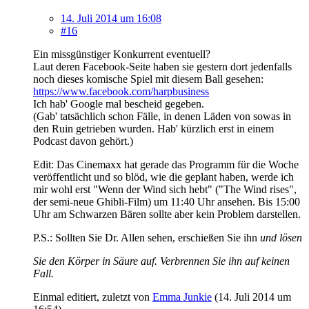
14. Juli 2014 um 16:08
#16
Ein missgünstiger Konkurrent eventuell?
Laut deren Facebook-Seite haben sie gestern dort jedenfalls
noch dieses komische Spiel mit diesem Ball gesehen:
https://www.facebook.com/harpbusiness
Ich hab' Google mal bescheid gegeben.
(Gab' tatsächlich schon Fälle, in denen Läden von sowas in
den Ruin getrieben wurden. Hab' kürzlich erst in einem
Podcast davon gehört.)
Edit: Das Cinemaxx hat gerade das Programm für die Woche
veröffentlicht und so blöd, wie die geplant haben, werde ich
mir wohl erst "Wenn der Wind sich hebt" ("The Wind rises",
der semi-neue Ghibli-Film) um 11:40 Uhr ansehen. Bis 15:00
Uhr am Schwarzen Bären sollte aber kein Problem darstellen.
P.S.: Sollten Sie Dr. Allen sehen, erschießen Sie ihn
und lösen
Sie den Körper in Säure auf. Verbrennen Sie ihn auf keinen
Fall.
Einmal editiert, zuletzt von
Emma Junkie
(
14. Juli 2014 um