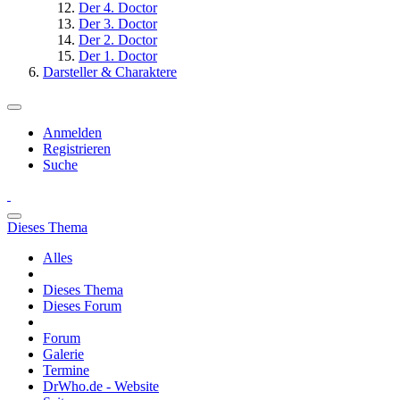
Der 4. Doctor
Der 3. Doctor
Der 2. Doctor
Der 1. Doctor
Darsteller & Charaktere
Anmelden
Registrieren
Suche
Dieses Thema
Alles
Dieses Thema
Dieses Forum
Forum
Galerie
Termine
DrWho.de - Website