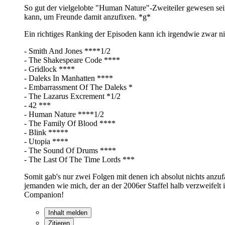
So gut der vielgelobte "Human Nature"-Zweiteiler gewesen sei
kann, um Freunde damit anzufixen. *g*
Ein richtiges Ranking der Episoden kann ich irgendwie zwar nic
- Smith And Jones ****1/2
- The Shakespeare Code ****
- Gridlock ****
- Daleks In Manhatten ****
- Embarrassment Of The Daleks *
- The Lazarus Excrement *1/2
- 42 ***
- Human Nature ****1/2
- The Family Of Blood ****
- Blink *****
- Utopia ****
- The Sound Of Drums ****
- The Last Of The Time Lords ***
Somit gab's nur zwei Folgen mit denen ich absolut nichts anzuf
jemanden wie mich, der an der 2006er Staffel halb verzweifelt is
Companion!
Inhalt melden
Zitieren