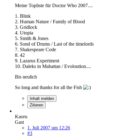
Meine Topliste für Doctor Who 2007....
1. Blink
2. Human Nature / Family of Blood
3. Gridlock
4. Utopia
5. Smith & Jones
6. Sond of Drums / Last of the timelords
7. Shakespeare Code
8. 42
9. Lazarus Experiment
10. Daleks in Mahattan / Evoloution....
Bis neulich
So long and thanks for all the Fish
Inhalt melden
Zitieren
Kaoru
Gast
1. Juli 2007 um 12:26
#3