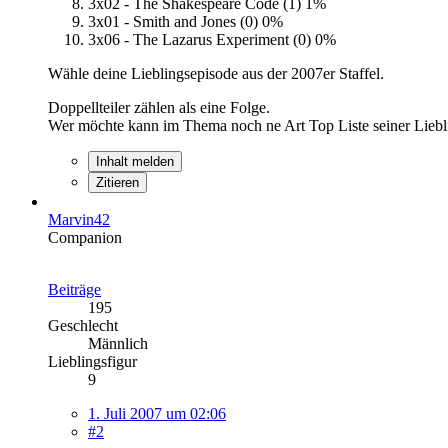
3x02 - The Shakespeare Code (1)
1%
3x01 - Smith and Jones (0)
0%
3x06 - The Lazarus Experiment (0)
0%
Wähle deine Lieblingsepisode aus der 2007er Staffel.
Doppellteiler zählen als eine Folge.
Wer möchte kann im Thema noch ne Art Top Liste seiner Liebl
Inhalt melden
Zitieren
Marvin42
Companion
Beiträge
195
Geschlecht
Männlich
Lieblingsfigur
9
1. Juli 2007 um 02:06
#2