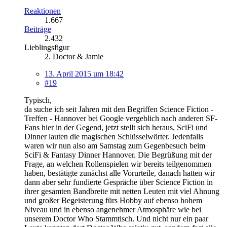
Reaktionen
1.667
Beiträge
2.432
Lieblingsfigur
2. Doctor & Jamie
13. April 2015 um 18:42
#19
Typisch,
da suche ich seit Jahren mit den Begriffen Science Fiction -
Treffen - Hannover bei Google vergeblich nach anderen SF-
Fans hier in der Gegend, jetzt stellt sich heraus, SciFi und
Dinner lauten die magischen Schlüsselwörter. Jedenfalls
waren wir nun also am Samstag zum Gegenbesuch beim
SciFi & Fantasy Dinner Hannover. Die Begrüßung mit der
Frage, an welchen Rollenspielen wir bereits teilgenommen
haben, bestätigte zunächst alle Vorurteile, danach hatten wir
dann aber sehr fundierte Gespräche über Science Fiction in
ihrer gesamten Bandbreite mit netten Leuten mit viel Ahnung
und großer Begeisterung fürs Hobby auf ebenso hohem
Niveau und in ebenso angenehmer Atmosphäre wie bei
unserem Doctor Who Stammtisch. Und nicht nur ein paar