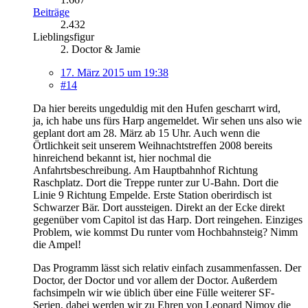
Beiträge
2.432
Lieblingsfigur
2. Doctor & Jamie
17. März 2015 um 19:38
#14
Da hier bereits ungeduldig mit den Hufen gescharrt wird,
ja, ich habe uns fürs Harp angemeldet. Wir sehen uns also wie
geplant dort am 28. März ab 15 Uhr. Auch wenn die
Örtlichkeit seit unserem Weihnachtstreffen 2008 bereits
hinreichend bekannt ist, hier nochmal die
Anfahrtsbeschreibung. Am Hauptbahnhof Richtung
Raschplatz. Dort die Treppe runter zur U-Bahn. Dort die
Linie 9 Richtung Empelde. Erste Station oberirdisch ist
Schwarzer Bär. Dort aussteigen. Direkt an der Ecke direkt
gegenüber vom Capitol ist das Harp. Dort reingehen. Einziges
Problem, wie kommst Du runter vom Hochbahnsteig? Nimm
die Ampel!
Das Programm lässt sich relativ einfach zusammenfassen. Der
Doctor, der Doctor und vor allem der Doctor. Außerdem
fachsimpeln wir wie üblich über eine Fülle weiterer SF-
Serien, dabei werden wir zu Ehren von Leonard Nimoy die