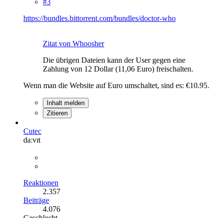
#3
https://bundles.bittorrent.com/bundles/doctor-who
Zitat von Whoosher
Die übrigen Dateien kann der User gegen eine
Zahlung von 12 Dollar (11,06 Euro) freischalten.
Wenn man die Website auf Euro umschaltet, sind es: €10.95.
Inhalt melden
Zitieren
Cutec
daːvɪt
Reaktionen
2.357
Beiträge
4.076
Geschlecht