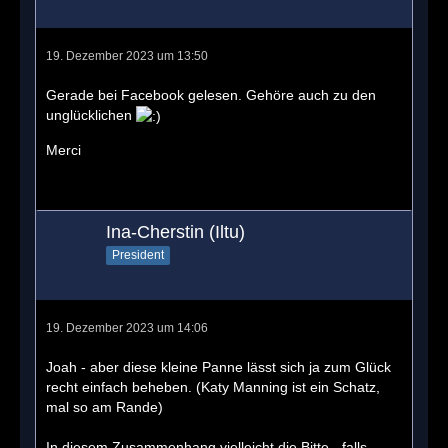
Folgendes enthalten sollte:
- ein Foto eurer unsignierten, durchnummerierten
19. Dezember 2023 um 13:50
Autogrammkarte und/oder einen Kaufnachweis (z.
Gerade bei Facebook gelesen. Gehöre auch zu den
B. Kaufbestätigung oder Rechnung aus eurem
unglücklichen
Amazon Kundenkonto)
Merci
- eure Adresse, damit wir euch eine handsignierte
Autogrammkarte zuschicken können
Ina-Cherstin (Iltu)
President
19. Dezember 2023 um 14:06
Joah - aber diese kleine Panne lässt sich ja zum Glück
recht einfach beheben. (Katy Manning ist ein Schatz,
mal so am Rande)
In diesem Zusammenhang vielleicht die Bitte - falls