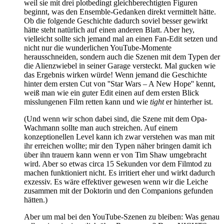
weil sie mit drei plotbedingt gleichberechtigten Figuren
beginnt, was den Ensemble-Gedanken direkt vermittelt hätte.
Ob die folgende Geschichte dadurch soviel besser gewirkt
hätte steht natürlich auf einen anderen Blatt. Aber hey,
vielleicht sollte sich jemand mal an einen Fan-Edit setzen und
nicht nur die wunderlichen YouTube-Momente
herausschneiden, sondern auch die Szenen mit dem Typen der
die Alienzwiebel in seiner Garage versteckt. Mal gucken wie
das Ergebnis wirken würde! Wenn jemand die Geschichte
hinter dem ersten Cut von ''Star Wars – A New Hope'' kennt,
weiß man wie ein guter Edit einen auf dem ersten Blick
misslungenen Film retten kann und wie
tight
er hinterher ist.
(Und wenn wir schon dabei sind, die Szene mit dem Opa-
Wachmann sollte man auch streichen. Auf einem
konzeptionellen Level kann ich zwar verstehen was man mit
ihr erreichen wollte; mir den Typen näher bringen damit ich
über ihn trauern kann wenn er von Tim Shaw umgebracht
wird. Aber so etwas circa 15 Sekunden vor dem Filmtod zu
machen funktioniert nicht. Es irritiert eher und wirkt dadurch
exzessiv. Es wäre effektiver gewesen wenn wir die Leiche
zusammen mit der Doktorin und den Companions gefunden
hätten.)
Aber um mal bei den YouTube-Szenen zu bleiben: Was genau