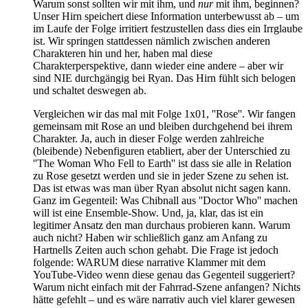
Warum sonst sollten wir mit ihm, und
nur
mit ihm, beginnen?
Unser Hirn speichert diese Information unterbewusst ab – um
im Laufe der Folge irritiert festzustellen dass dies ein Irrglaube
ist. Wir springen stattdessen nämlich zwischen anderen
Charakteren hin und her, haben mal diese
Charakterperspektive, dann wieder eine andere – aber wir
sind NIE durchgängig bei Ryan. Das Hirn fühlt sich belogen
und schaltet deswegen ab.
Vergleichen wir das mal mit Folge 1x01, ''Rose''. Wir fangen
gemeinsam mit Rose an und bleiben durchgehend bei ihrem
Charakter. Ja, auch in dieser Folge werden zahlreiche
(bleibende) Nebenfiguren etabliert, aber der Unterschied zu
''The Woman Who Fell to Earth'' ist dass sie alle in Relation
zu Rose gesetzt werden und sie in jeder Szene zu sehen ist.
Das ist etwas was man über Ryan absolut nicht sagen kann.
Ganz im Gegenteil: Was Chibnall aus ''Doctor Who'' machen
will ist eine Ensemble-Show. Und, ja, klar, das ist ein
legitimer Ansatz den man durchaus probieren kann. Warum
auch nicht? Haben wir schließlich ganz am Anfang zu
Hartnells Zeiten auch schon gehabt. Die Frage ist jedoch
folgende: WARUM diese narrative Klammer mit dem
YouTube-Video wenn diese genau das Gegenteil suggeriert?
Warum nicht einfach mit der Fahrrad-Szene anfangen? Nichts
hätte gefehlt – und es wäre narrativ auch viel klarer gewesen