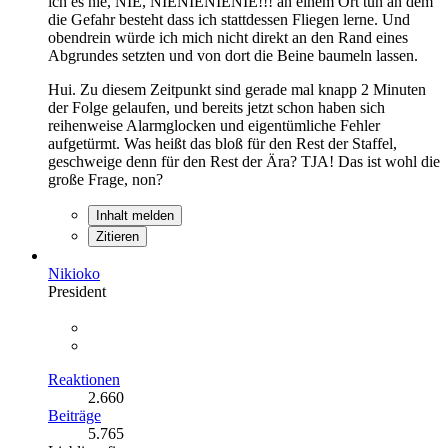
ich es nie, NIE, NIENIENIENIE!!! an einem Ort tun an dem
die Gefahr besteht dass ich stattdessen Fliegen lerne. Und
obendrein würde ich mich nicht direkt an den Rand eines
Abgrundes setzten und von dort die Beine baumeln lassen.
Hui. Zu diesem Zeitpunkt sind gerade mal knapp 2 Minuten
der Folge gelaufen, und bereits jetzt schon haben sich
reihenweise Alarmglocken und eigentümliche Fehler
aufgetürmt. Was heißt das bloß für den Rest der Staffel,
geschweige denn für den Rest der Ära? TJA! Das ist wohl die
große Frage, non?
Inhalt melden
Zitieren
Nikioko
President
Reaktionen
2.660
Beiträge
5.765