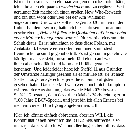
ist nicht nur so dass ich ein paar von jenen nachzuholen hätte,
ich habe auch ein paar zu
wiederholen
und zu ergänzen. Seit
geraumer Zeit mache ich einen großen New Who-Rewatch
und bin nun wohl oder übel bei der Ära Whittaker
angekommen. Und... was soll ich sagen? 2020, mitten in den
frühen Pandemiewirren, hatte ich hier in diesem Thread noch
geschrieben
„Vielleicht fallen mir Qualitäten auf die mir beim
ersten Mal noch entgangen waren“
. Nur wird andersrum ein
Schuh draus. Es ist mitnichten so dass diese Folgen, mit
Zeitabstand, besser werden oder man ihnen zumindest
freundlicher gesinnt gegenübertritt. Es ist genau umgekehrt: Je
häufiger man sie sieht, umso mehr fällt einem auf was in
ihnen alles schiefläuft und kann die Unfälle genauer
benennen. Und leiderleider habe ich Staffel 11 aus Gründen
der Umstände häufiger gesehen als es mir lieb ist; sie ist nach
Staffel 1 sogar ausgerechnet jene die ich am häufigsten
gesehen habe! Das erste Mal war (wenn auch nicht komplett)
während der Ausstrahlung, das zweite Mal 2020 bevor ich
Staffel 12 begann, dann das dritten Mal als Vorbereitung zum
"100 Jahre BBC"-Special, und jetzt bin ich allen Ernstes bei
meinem vierten Durchgang angekommen. Uff.
Klar, ich könnte einfach abbrechen, aber ich WILL die
Kontinuität haben bevor ich die RTD2-Sets anbreche, also
muss ich da jetzt durch. Was mir allerdings dabei hilft ist dass