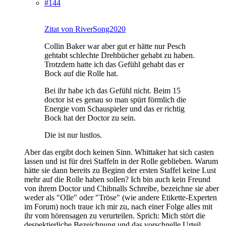
#144
Zitat von RiverSong2020
Collin Baker war aber gut er hätte nur Pesch
gehtabt schlechte Drehbücher gehabt zu haben.
Trotzdem hatte ich das Gefühl gehabt das er
Bock auf die Rolle hat.
Bei ihr habe ich das Gefühl nicht. Beim 15
doctor ist es genau so man spürt förmlich die
Energie vom Schauspieler und das er richtig
Bock hat der Doctor zu sein.
Die ist nur lustlos.
Aber das ergibt doch keinen Sinn. Whittaker hat sich casten
lassen und ist für drei Staffeln in der Rolle geblieben. Warum
hätte sie dann bereits zu Beginn der ersten Staffel keine Lust
mehr auf die Rolle haben sollen? Ich bin auch kein Freund
von ihrem Doctor und Chibnalls Schreibe, bezeichne sie aber
weder als "Olle" oder "Tröse" (wie andere Etikette-Experten
im Forum) noch traue ich mir zu, nach einer Folge alles mit
ihr vom hörensagen zu verurteilen. Sprich: Mich stört die
despektierliche Bezeichnung und das vorschnelle Urteil.