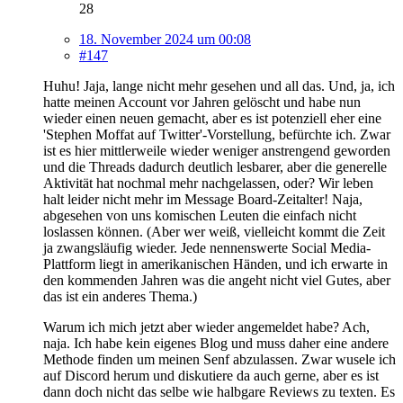
28
18. November 2024 um 00:08
#147
Huhu! Jaja, lange nicht mehr gesehen und all das. Und, ja, ich
hatte meinen Account vor Jahren gelöscht und habe nun
wieder einen neuen gemacht, aber es ist potenziell eher eine
'Stephen Moffat auf Twitter'-Vorstellung, befürchte ich. Zwar
ist es hier mittlerweile wieder weniger anstrengend geworden
und die Threads dadurch deutlich lesbarer, aber die generelle
Aktivität hat nochmal mehr nachgelassen, oder? Wir leben
halt leider nicht mehr im Message Board-Zeitalter! Naja,
abgesehen von uns komischen Leuten die einfach nicht
loslassen können. (Aber wer weiß, vielleicht kommt die Zeit
ja zwangsläufig wieder. Jede nennenswerte Social Media-
Plattform liegt in amerikanischen Händen, und ich erwarte in
den kommenden Jahren was die angeht nicht viel Gutes, aber
das ist ein anderes Thema.)
Warum ich mich jetzt aber wieder angemeldet habe? Ach,
naja. Ich habe kein eigenes Blog und muss daher eine andere
Methode finden um meinen Senf abzulassen. Zwar wusele ich
auf Discord herum und diskutiere da auch gerne, aber es ist
dann doch nicht das selbe wie halbgare Reviews zu texten. Es