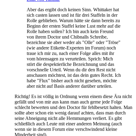
Aber das ergibt doch keinen Sinn. Whittaker hat
sich casten lassen und ist für drei Staffeln in der
Rolle geblieben. Warum hätte sie dann bereits zu
Beginn der ersten Staffel keine Lust mehr auf die
Rolle haben sollen? Ich bin auch kein Freund
von ihrem Doctor und Chibnalls Schreibe,
bezeichne sie aber weder als "Olle" oder "Tröse"
(wie andere Etikette-Experten im Forum) noch
traue ich mir zu, nach einer Folge alles mit ihr
vom hörensagen zu verurteilen. Sprich: Mich
stört die despektierliche Bezeichnung und das
vorschnelle Urteil. Wenn du dir den Rest nicht
anschauen möchtest, ist das dein gutes Recht. Ich
habe "Flux" bisher auch nicht gesehen, möchte
aber nicht auf Basis anderer darüber urteilen.
Richtig! Es ist völlig in Ordnung wenn einem diese Ära nicht
gefällt und von mir aus kann man auch gerne jede Folge
schlecht bewerten und den Doctor für fehlbesetzt halten. Man
sollte aber schon ein wenig darauf achten, dass man durch
seine Abneigung nicht alle Hemmungen verliert. Es gibt
schließlich auch Leute mit einer anderen Meinung (auch
wenn sie in diesem Forum eine verschwindend kleine
Minderheit sind).