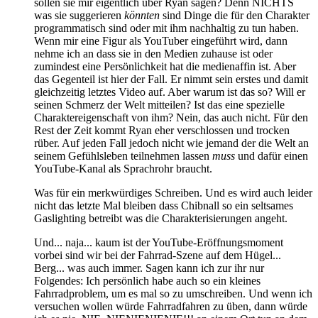
sollen sie mir eigentlich über Ryan sagen? Denn NICHTS
was sie suggerieren
könnten
sind Dinge die für den Charakter
programmatisch sind oder mit ihm nachhaltig zu tun haben.
Wenn mir eine Figur als YouTuber eingeführt wird, dann
nehme ich an dass sie in den Medien zuhause ist oder
zumindest eine Persönlichkeit hat die medienaffin ist. Aber
das Gegenteil ist hier der Fall. Er nimmt sein erstes und damit
gleichzeitig letztes Video auf. Aber warum ist das so? Will er
seinen Schmerz der Welt mitteilen? Ist das eine spezielle
Charaktereigenschaft von ihm? Nein, das auch nicht. Für den
Rest der Zeit kommt Ryan eher verschlossen und trocken
rüber. Auf jeden Fall jedoch nicht wie jemand der die Welt an
seinem Gefühlsleben teilnehmen lassen
muss
und dafür einen
YouTube-Kanal als Sprachrohr braucht.
Was für ein merkwürdiges Schreiben. Und es wird auch leider
nicht das letzte Mal bleiben dass Chibnall so ein seltsames
Gaslighting betreibt was die Charakterisierungen angeht.
Und... naja... kaum ist der YouTube-Eröffnungsmoment
vorbei sind wir bei der Fahrrad-Szene auf dem Hügel...
Berg... was auch immer. Sagen kann ich zur ihr nur
Folgendes: Ich persönlich habe auch so ein kleines
Fahrradproblem, um es mal so zu umschreiben. Und wenn ich
versuchen wollen würde Fahrradfahren zu üben, dann würde