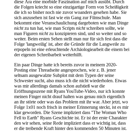
diese Ära eine morbide Faszination auf mich ausübt. Durch
die Folgen kriecht so eine einzigartige Form von Scheißigkeit
die ich so bisher noch nie zuvor woanders gesehen habe. Sie
sich anzusehen ist fast wie ein Gang zur Filmschule. Man
bekommt eine Veranschaulichung dargeboten wie man Dinge
nicht
zu tun hat, wie man Scripts
nicht
schreiben sollte, wie
man Figuren
nicht
zu konzipieren sind, und so weiter und so
weiter. Beim ersten Sehen stellt man nur für sich fest dass die
Folge 'langweilig' ist, aber die Gründe für die Langweile zu
erpopeln ist eine erleuchtende Archäologiearbeit die einem bei
der eigenen Schreibarbeit weiterhilft.
Ein paar Dinge hatte ich bereits zuvor in meinem 2020-
Posting eine Threadseite angesprochen, wie z. B. jener
seltsam ausgewalzte Subplot mit dem Typen der seine
Schwester sucht, also muss ich die nicht wiederholen. Etwas
was mir allerdings damals schon aufstieß war die
Eröffnungsszene mit Ryans YouTube-Video, nur ich konnte
meinen Finger nicht drauf halten was genau mich eigentlich
an ihr störte oder was das Problem mit ihr war. Aber jetzt, wo
Folge 1x01 noch frisch in meiner Erinnerung steckt, ist es mir
klar geworden. Die Szene impliziert dass ''The Woman Who
Fell to Earth'' Ryans Geschichte ist. Er ist der erste Charakter
den wir sehen, seine Rede impliziert dass er wichtig ist, dass
er die treibende Kraft hinter den kommenden 50 Minuten ist.