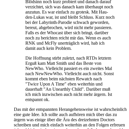
Blödsinn noch kurz probiert und danach darauf
verzichtet, sich was danach kam überhaupt noch
anzutun. Es war einfach zu grotesk. Mit Hau-
den-Lukas war, ist und bleibt Schluss. Kurz noch
bei der Labyrinth-Parodie schwach geworden,
bereut, abgebrochen, wird nicht mehr passieren.
Falls es der Whocast über sich bringt, darüber
noch zu berichten reicht mir das. Wenn es auch
RNK und McFly unerträglich wird, hab ich
damit auch kein Problem.
Die Hoffnung stirbt zuletzt, nach RTDs letztem
Erguß kam Matt Smith und das Beste von
NewWho. Vielleicht passiert es ein zweites Mal
nach NewNewWho. Vielleicht auch nicht. Sonst
kommt eben beim nächsten Rewatch nach
"Twice Upon A Time" eben weiterhin und
dauerhaft "An Unearthly Child". Darüber muß
ich mich inzwischen auch nicht mehr ärgern. Ist
entspannt ok.
Das mit der entspannten Herangehensweise ist wahrscheinlich
eine gute Idee. Ich sollte auch aufhören mich über das zu
ärgern was einige über die Ära des dreizehnten Doctors
schreiben und mich einfach weiterhin an den Folgen erfreuen