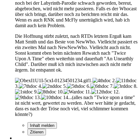
noch bei der Labyrinth-Parodie schwach geworden, bereut,
abgebrochen, wird nicht mehr passieren. Falls es der Whocast
über sich bringt, darüber noch zu berichten reicht mir das.
Wenn es auch RNK und McFly unerträglich wird, hab ich
damit auch kein Problem.
Die Hoffnung stirbt zuletzt, nach RTDs letztem Erguß kam
Matt Smith und das Beste von NewWho. Vielleicht passiert es
ein zweites Mal nach NewNewWho. Vielleicht auch nicht.
Sonst kommt eben beim nächsten Rewatch nach "Twice
Upon A Time" eben weiterhin und dauerhaft "An Unearthly
Child". Darüber muß ich mich inzwischen auch nicht mehr
ärgern. Ist entspannt ok.
1.
2.
3.
4.
5.
6.
7.
8.
9.
10.
11.
12.
13.
14...(alles nach "Twice upon a time"
ist nicht wert, gewertet zu werden. Aber wer hätte je gedacht,
dass es nach der Tröse noch viel, viel schlimmer kommen
könnte?)
Inhalt melden
Zitieren