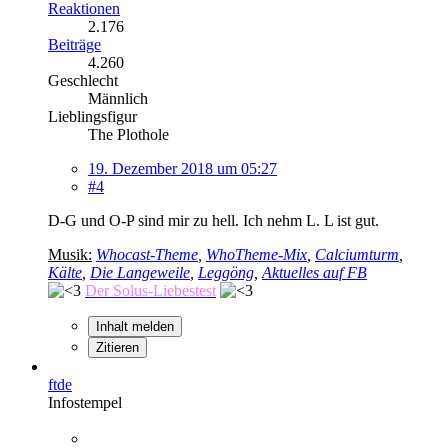
Reaktionen
2.176
Beiträge
4.260
Geschlecht
Männlich
Lieblingsfigur
The Plothole
19. Dezember 2018 um 05:27
#4
D-G und O-P sind mir zu hell. Ich nehm L. L ist gut.
Musik:
Whocast-Theme
,
WhoTheme-Mix
,
Calciumturm
,
Kälte
,
Die Langeweile
,
Leggöng
,
Aktuelles auf FB
Der Solus-Liebestest
Inhalt melden
Zitieren
ftde
Infostempel