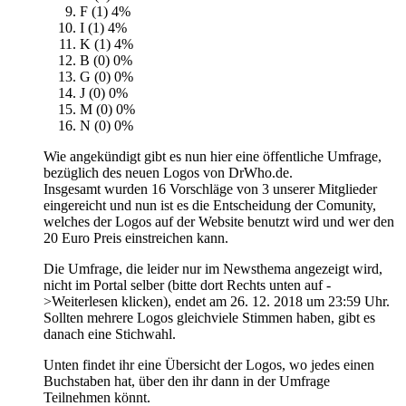
F (1)
4%
I (1)
4%
K (1)
4%
B (0)
0%
G (0)
0%
J (0)
0%
M (0)
0%
N (0)
0%
Wie angekündigt gibt es nun hier eine öffentliche Umfrage,
bezüglich des neuen Logos von DrWho.de.
Insgesamt wurden 16 Vorschläge von 3 unserer Mitglieder
eingereicht und nun ist es die Entscheidung der Comunity,
welches der Logos auf der Website benutzt wird und wer den
20 Euro Preis einstreichen kann.
Die Umfrage, die leider nur im Newsthema angezeigt wird,
nicht im Portal selber (bitte dort Rechts unten auf -
>Weiterlesen klicken), endet am 26. 12. 2018 um 23:59 Uhr.
Sollten mehrere Logos gleichviele Stimmen haben, gibt es
danach eine Stichwahl.
Unten findet ihr eine Übersicht der Logos, wo jedes einen
Buchstaben hat, über den ihr dann in der Umfrage
Teilnehmen könnt.