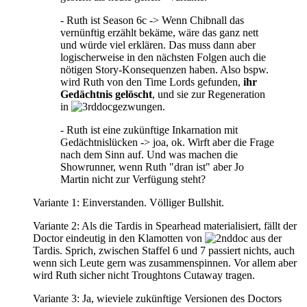
- Ruth ist Season 6c -> Wenn Chibnall das
vernünftig erzählt bekäme, wäre das ganz nett
und würde viel erklären. Das muss dann aber
logischerweise in den nächsten Folgen auch die
nötigen Story-Konsequenzen haben. Also bspw.
wird Ruth von den Time Lords gefunden,
ihr
Gedächtnis gelöscht
, und sie zur Regeneration
in
gezwungen.
- Ruth ist eine zukünftige Inkarnation mit
Gedächtnislücken -> joa, ok. Wirft aber die Frage
nach dem Sinn auf. Und was machen die
Showrunner, wenn Ruth "dran ist" aber Jo
Martin nicht zur Verfügung steht?
Variante 1: Einverstanden. Völliger Bullshit.
Variante 2: Als die Tardis in Spearhead materialisiert, fällt der
Doctor eindeutig in den Klamotten von
aus der
Tardis. Sprich, zwischen Staffel 6 und 7 passiert nichts, auch
wenn sich Leute gern was zusammenspinnen. Vor allem aber
wird Ruth sicher nicht Troughtons Cutaway tragen.
Variante 3: Ja, wieviele zukünftige Versionen des Doctors