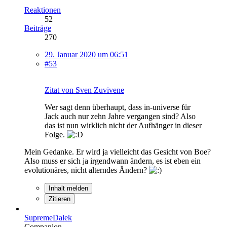
Reaktionen
52
Beiträge
270
29. Januar 2020 um 06:51
#53
Zitat von Sven Zuvivene
Wer sagt denn überhaupt, dass in-universe für
Jack auch nur zehn Jahre vergangen sind? Also
das ist nun wirklich nicht der Aufhänger in dieser
Folge.
Mein Gedanke. Er wird ja vielleicht das Gesicht von Boe?
Also muss er sich ja irgendwann ändern, es ist eben ein
evolutionäres, nicht alterndes Ändern?
Inhalt melden
Zitieren
SupremeDalek
Companion