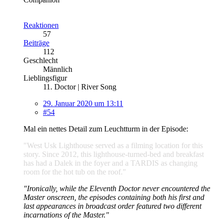
Reaktionen
57
Beiträge
112
Geschlecht
Männlich
Lieblingsfigur
11. Doctor | River Song
29. Januar 2020 um 13:11
#54
Mal ein nettes Detail zum Leuchtturm in der Episode:
"West Usk Lighthouse served as a filming location for this
story. Since 2012, this lighthouse-turned-bed and breakfast
has had a Dalek in the foyer and a TARDIS as changing
room for the hot tub on the roof.
"
"Ironically, while the Eleventh Doctor never encountered the
Master onscreen, the episodes containing both his first and
last appearances in broadcast order featured two different
incarnations of the Master."