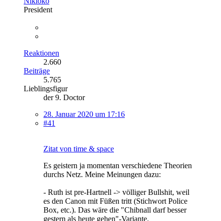
Nikioko
President
Reaktionen
2.660
Beiträge
5.765
Lieblingsfigur
der 9. Doctor
28. Januar 2020 um 17:16
#41
Zitat von time & space
Es geistern ja momentan verschiedene Theorien
durchs Netz. Meine Meinungen dazu:
- Ruth ist pre-Hartnell -> völliger Bullshit, weil
es den Canon mit Füßen tritt (Stichwort Police
Box, etc.). Das wäre die "Chibnall darf besser
gestern als heute gehen"-Variante.