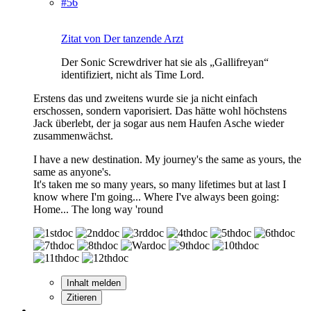
#56
Zitat von Der tanzende Arzt
Der Sonic Screwdriver hat sie als „Gallifreyan“
identifiziert, nicht als Time Lord.
Erstens das und zweitens wurde sie ja nicht einfach
erschossen, sondern vaporisiert. Das hätte wohl höchstens
Jack überlebt, der ja sogar aus nem Haufen Asche wieder
zusammenwächst.
I have a new destination. My journey's the same as yours, the
same as anyone's.
It's taken me so many years, so many lifetimes but at last I
know where I'm going... Where I've always been going:
Home... The long way 'round
Inhalt melden
Zitieren