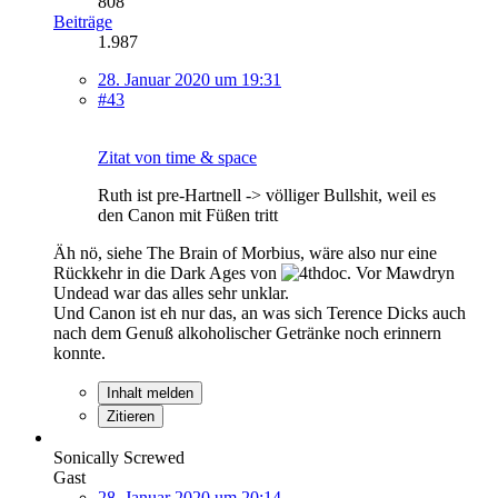
808
Beiträge
1.987
28. Januar 2020 um 19:31
#43
Zitat von time & space
Ruth ist pre-Hartnell -> völliger Bullshit, weil es
den Canon mit Füßen tritt
Äh nö, siehe The Brain of Morbius, wäre also nur eine
Rückkehr in die Dark Ages von
. Vor Mawdryn
Undead war das alles sehr unklar.
Und Canon ist eh nur das, an was sich Terence Dicks auch
nach dem Genuß alkoholischer Getränke noch erinnern
konnte.
Inhalt melden
Zitieren
Sonically Screwed
Gast
28. Januar 2020 um 20:14