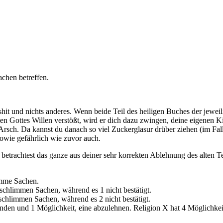
achen betreffen.
lshit und nichts anderes. Wenn beide Teil des heiligen Buches der jewei
 Gottes Willen verstößt, wird er dich dazu zwingen, deine eigenen Kin
 Arsch. Da kannst du danach so viel Zuckerglasur drüber ziehen (im Fal
sowie gefährlich wie zuvor auch.
 betrachtest das ganze aus deiner sehr korrekten Ablehnung des alten T
imme Sachen.
schlimmen Sachen, während es 1 nicht bestätigt.
schlimmen Sachen, während es 2 nicht bestätigt.
nden und 1 Möglichkeit, eine abzulehnen. Religion X hat 4 Möglichke