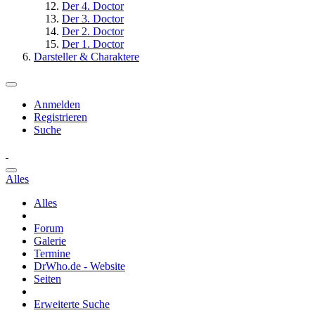
Der 4. Doctor
Der 3. Doctor
Der 2. Doctor
Der 1. Doctor
Darsteller & Charaktere
Anmelden
Registrieren
Suche
Alles
Alles
Forum
Galerie
Termine
DrWho.de - Website
Seiten
Erweiterte Suche