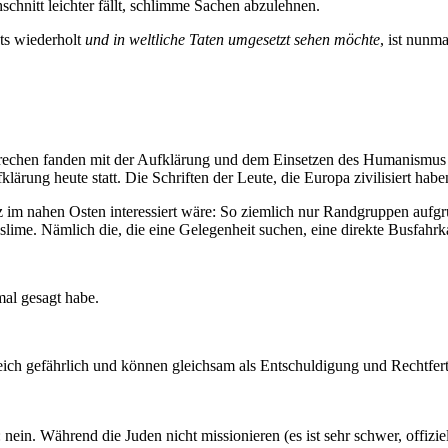
chnitt leichter fällt, schlimme Sachen abzulehnen.
ts wiederholt
und in weltliche Taten umgesetzt sehen möchte
, ist nunma
brechen fanden mit der Aufklärung und dem Einsetzen des Humanismus
ärung heute statt. Die Schriften der Leute, die Europa zivilisiert hab
m nahen Osten interessiert wäre: So ziemlich nur Randgruppen aufgrun
lime. Nämlich die, die eine Gelegenheit suchen, eine direkte Busfahrka
mal gesagt habe.
d gleich gefährlich und können gleichsam als Entschuldigung und Rechtf
: nein. Während die Juden nicht missionieren (es ist sehr schwer, offizi