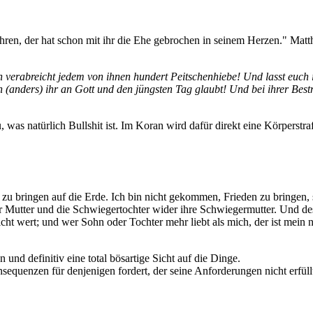
ehren, der hat schon mit ihr die Ehe gebrochen in seinem Herzen." Matt
rabreicht jedem von ihnen hundert Peitschenhiebe! Und lasst euch im
nn (anders) ihr an Gott und den jüngsten Tag glaubt! Und bei ihrer Be
, was natürlich Bullshit ist. Im Koran wird dafür direkt eine Körperstraf
n zu bringen auf die Erde. Ich bin nicht gekommen, Frieden zu bring
rer Mutter und die Schwiegertochter wider ihre Schwiegermutter. Und 
nicht wert; und wer Sohn oder Tochter mehr liebt als mich, der ist mein
und definitiv eine total bösartige Sicht auf die Dinge.
nsequenzen für denjenigen fordert, der seine Anforderungen nicht erfüll