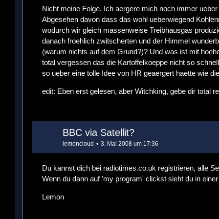
Nicht meine Folge. Ich aergere mich noch immer ueber d
Abgesehen davon dass das wohl ueberwiegend Kohlenmon
wodurch wir gleich massenweise Treibhausgas produzie
danach froehlich zwitscherten und der Himmel wunderba
(warum nichts auf dem Grund?)? Und was ist mit hoeh
total vergessen das die Kartoffelkoeppe nicht so schn
so ueber eine tolle Idee von HR geaergert haette wie di
edit: Eben erst gelesen, aber Witchking, gebe dir total re
BBC via Satellit?
lemoncloud
3. Mai 2008 um 17:36
Du kannst dich bei radiotimes.co.uk registrieren, alle
Wenn du dann auf 'my program' clickst sieht du in ei
Lemon