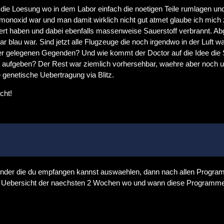
ie Loesung wo in dem Labor einfach die noetigen Teile rumlagen und
oxid war und man damit wirklich nicht gut atmet glaube ich mich z
rt haben und dabei ebenfalls massenweise Sauerstoff verbrannt. A
r blau war. Sind jetzt alle Flugzeuge die noch irgendwo in der Luft
er gelegenen Gegenden? Und wie kommt der Doctor auf die Idee die
ell aufgeben? Der Rest war ziemlich vorhersehbar, waehre aber noch
e genetische Uebertragung via Blitz.
cht!
 Sender die du empfangen kannst auswaehlen, dann nach allen Progra
ner Uebersicht der naechsten 2 Wochen wo und wann diese Programme