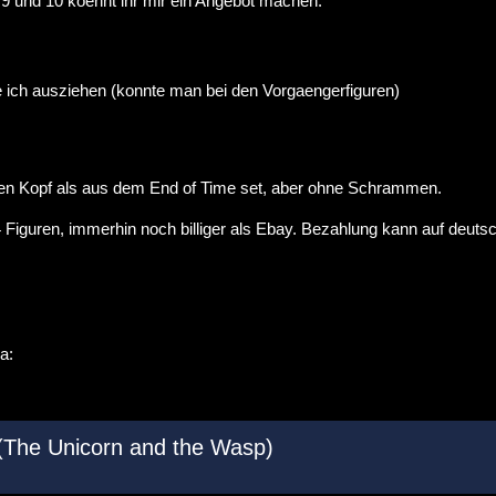
r 9 und 10 koennt ihr mir ein Angebot machen.
 ich ausziehen (konnte man bei den Vorgaengerfiguren)
uen Kopf als aus dem End of Time set, aber ohne Schrammen.
 4 Figuren, immerhin noch billiger als Ebay. Bezahlung kann auf deuts
(The Unicorn and the Wasp)