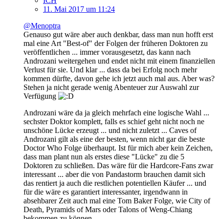
ICH
11. Mai 2017 um 11:24
@Menoptra
Genauso gut wäre aber auch denkbar, dass man nun hofft erst
mal eine Art "Best-of" der Folgen der früheren Doktoren zu
veröffentlichen ... immer vorausgesetzt, das kann nach
Androzani weitergehen und endet nicht mit einem finanziellen
Verlust für sie. Und klar ... dass da bei Erfolg noch mehr
kommen dürfte, davon gehe ich jetzt auch mal aus. Aber was?
Stehen ja nicht gerade wenig Abenteuer zur Auswahl zur
Verfügung
Androzani wäre da ja gleich mehrfach eine logische Wahl ...
sechster Doktor komplett, falls es schief geht nicht noch ne
unschöne Lücke erzeugt ... und nicht zuletzt ... Caves of
Androzani gilt als eine der besten, wenn nicht gar die beste
Doctor Who Folge überhaupt. Ist für mich aber kein Zeichen,
dass man plant nun als erstes diese "Lücke" zu die 5
Doktoren zu schließen. Das wäre für die Hardcore-Fans zwar
interessant ... aber die von Pandastorm brauchen damit sich
das rentiert ja auch die restlichen potentiellen Käufer ... und
für die wäre es garantiert interessanter, irgendwann in
absehbarer Zeit auch mal eine Tom Baker Folge, wie City of
Death, Pyramids of Mars oder Talons of Weng-Chiang
bekommen zu können ...