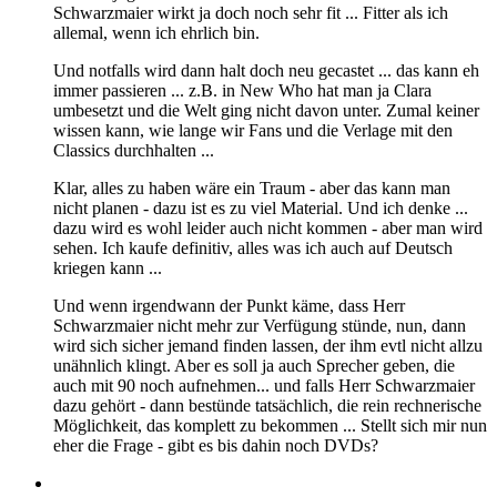
Schwarzmaier wirkt ja doch noch sehr fit ... Fitter als ich
allemal, wenn ich ehrlich bin.
Und notfalls wird dann halt doch neu gecastet ... das kann eh
immer passieren ... z.B. in New Who hat man ja Clara
umbesetzt und die Welt ging nicht davon unter. Zumal keiner
wissen kann, wie lange wir Fans und die Verlage mit den
Classics durchhalten ...
Klar, alles zu haben wäre ein Traum - aber das kann man
nicht planen - dazu ist es zu viel Material. Und ich denke ...
dazu wird es wohl leider auch nicht kommen - aber man wird
sehen. Ich kaufe definitiv, alles was ich auch auf Deutsch
kriegen kann ...
Und wenn irgendwann der Punkt käme, dass Herr
Schwarzmaier nicht mehr zur Verfügung stünde, nun, dann
wird sich sicher jemand finden lassen, der ihm evtl nicht allzu
unähnlich klingt. Aber es soll ja auch Sprecher geben, die
auch mit 90 noch aufnehmen... und falls Herr Schwarzmaier
dazu gehört - dann bestünde tatsächlich, die rein rechnerische
Möglichkeit, das komplett zu bekommen ... Stellt sich mir nun
eher die Frage - gibt es bis dahin noch DVDs?