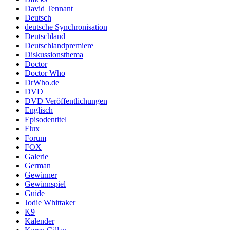
David Tennant
Deutsch
deutsche Synchronisation
Deutschland
Deutschlandpremiere
Diskussionsthema
Doctor
Doctor Who
DrWho.de
DVD
DVD Veröffentlichungen
Englisch
Episodentitel
Flux
Forum
FOX
Galerie
German
Gewinner
Gewinnspiel
Guide
Jodie Whittaker
K9
Kalender