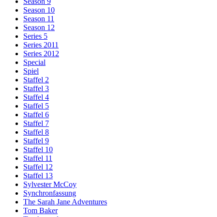
Season 9
Season 10
Season 11
Season 12
Series 5
Series 2011
Series 2012
Special
Spiel
Staffel 2
Staffel 3
Staffel 4
Staffel 5
Staffel 6
Staffel 7
Staffel 8
Staffel 9
Staffel 10
Staffel 11
Staffel 12
Staffel 13
Sylvester McCoy
Synchronfassung
The Sarah Jane Adventures
Tom Baker