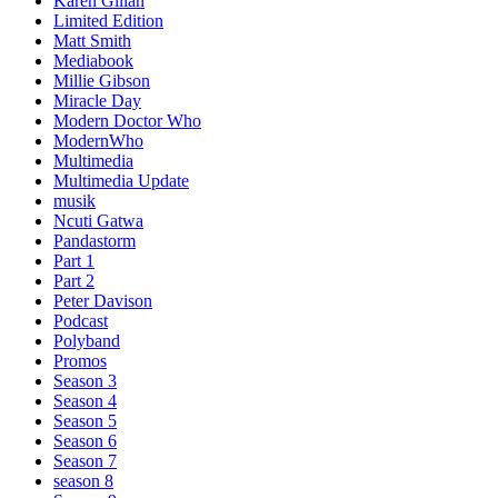
Karen Gillan
Limited Edition
Matt Smith
Mediabook
Millie Gibson
Miracle Day
Modern Doctor Who
ModernWho
Multimedia
Multimedia Update
musik
Ncuti Gatwa
Pandastorm
Part 1
Part 2
Peter Davison
Podcast
Polyband
Promos
Season 3
Season 4
Season 5
Season 6
Season 7
season 8