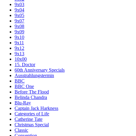
9x03
9x04
9x05
9x07
9x08
9x09
9x10
9x11
9x12
9x13
10x00
15. Doctor
60th Anniversary Specials
Ausstrahlungstermin
BBC
BBC One
Before The Flood
Belinda Chandra
Blu-Ray
Captain Jack Harkness
Categories of Life
Catherine Tate
Christmas Special
Classic
Convention