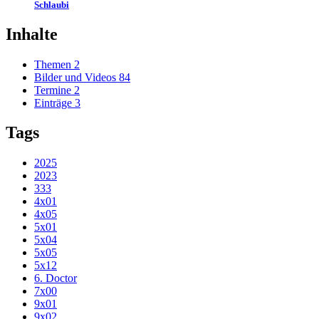
Schlaubi
Inhalte
Themen
2
Bilder und Videos
84
Termine
2
Einträge
3
Tags
2025
2023
333
4x01
4x05
5x01
5x04
5x05
5x12
6. Doctor
7x00
9x01
9x02