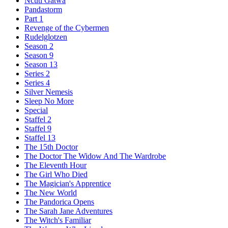
Ncuti Gatwa
Pandastorm
Part 1
Revenge of the Cybermen
Rudelglotzen
Season 2
Season 9
Season 13
Series 2
Series 4
Silver Nemesis
Sleep No More
Special
Staffel 2
Staffel 9
Staffel 13
The 15th Doctor
The Doctor The Widow And The Wardrobe
The Eleventh Hour
The Girl Who Died
The Magician's Apprentice
The New World
The Pandorica Opens
The Sarah Jane Adventures
The Witch's Familiar