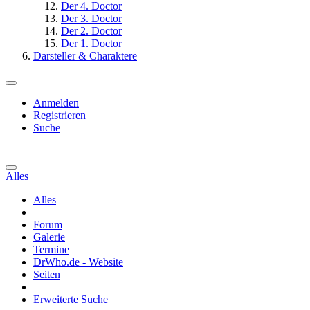
Der 4. Doctor
Der 3. Doctor
Der 2. Doctor
Der 1. Doctor
Darsteller & Charaktere
Anmelden
Registrieren
Suche
Alles
Alles
Forum
Galerie
Termine
DrWho.de - Website
Seiten
Erweiterte Suche