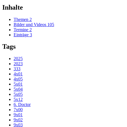
Inhalte
Themen
2
Bilder und Videos
105
Termine
2
Einträge
3
Tags
2025
2023
333
4x01
4x05
5x01
5x04
5x05
5x12
6. Doctor
7x00
9x01
9x02
9x03