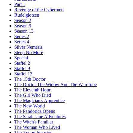
Part 1
Revenge of the Cybermen
Rudelglotzen
Season 2
Season 9
Season 13
Series 2
Series 4
Silver Nemesis
Sleep No More
Special
Staffel 2
Staffel 9
Staffel 13
The 15th Doctor
The Doctor The Widow And The Wardrobe
The Eleventh Hour
The Girl Who Died
The Magician's Apprentice
The New World
The Pandorica Opens
The Sarah Jane Adventures
The Witch's Familiar
The Woman Who Lived
The Zygon Invasion