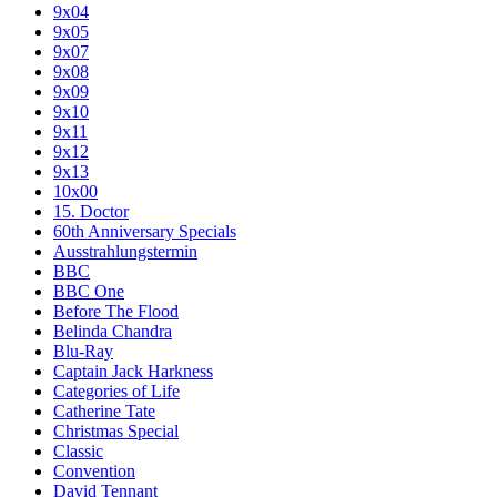
9x04
9x05
9x07
9x08
9x09
9x10
9x11
9x12
9x13
10x00
15. Doctor
60th Anniversary Specials
Ausstrahlungstermin
BBC
BBC One
Before The Flood
Belinda Chandra
Blu-Ray
Captain Jack Harkness
Categories of Life
Catherine Tate
Christmas Special
Classic
Convention
David Tennant