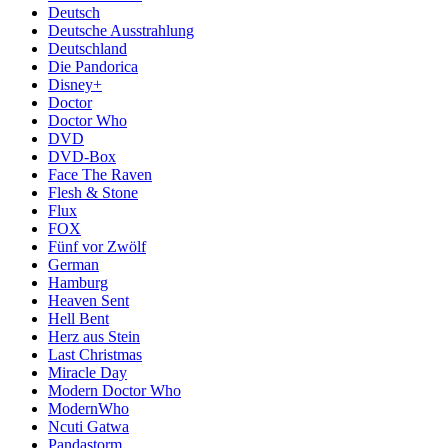
Deutsch
Deutsche Ausstrahlung
Deutschland
Die Pandorica
Disney+
Doctor
Doctor Who
DVD
DVD-Box
Face The Raven
Flesh & Stone
Flux
FOX
Fünf vor Zwölf
German
Hamburg
Heaven Sent
Hell Bent
Herz aus Stein
Last Christmas
Miracle Day
Modern Doctor Who
ModernWho
Ncuti Gatwa
Pandastorm