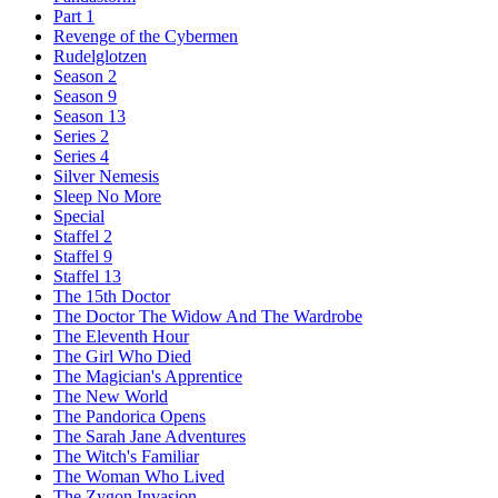
Part 1
Revenge of the Cybermen
Rudelglotzen
Season 2
Season 9
Season 13
Series 2
Series 4
Silver Nemesis
Sleep No More
Special
Staffel 2
Staffel 9
Staffel 13
The 15th Doctor
The Doctor The Widow And The Wardrobe
The Eleventh Hour
The Girl Who Died
The Magician's Apprentice
The New World
The Pandorica Opens
The Sarah Jane Adventures
The Witch's Familiar
The Woman Who Lived
The Zygon Invasion