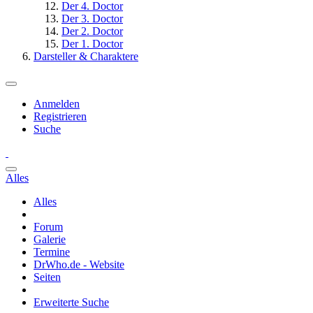
Der 4. Doctor
Der 3. Doctor
Der 2. Doctor
Der 1. Doctor
Darsteller & Charaktere
Anmelden
Registrieren
Suche
Alles
Alles
Forum
Galerie
Termine
DrWho.de - Website
Seiten
Erweiterte Suche