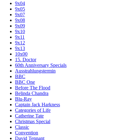
9x04
9x05
9x07
9x08
9x09
9x10
9x11
9x12
9x13
10x00
15. Doctor
60th Anniversary Specials
Ausstrahlungstermin
BBC
BBC One
Before The Flood
Belinda Chandra
Blu-Ray
Captain Jack Harkness
Categories of Life
Catherine Tate
Christmas Special
Classic
Convention
David Tennant