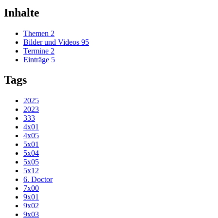
Inhalte
Themen
2
Bilder und Videos
95
Termine
2
Einträge
5
Tags
2025
2023
333
4x01
4x05
5x01
5x04
5x05
5x12
6. Doctor
7x00
9x01
9x02
9x03