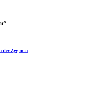
on“
on der Zygonen