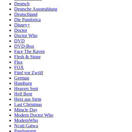
Deutsch
Deutsche Ausstrahlung
Deutschland
Die Pandorica
Disney+
Doctor
Doctor Who
DVD
DVD-Box
Face The Raven
Flesh & Stone
Flux
FOX
Fünf vor Zwölf
German
Hamburg
Heaven Sent
Hell Bent
Herz aus Stein
Last Christmas
Miracle Day
Modern Doctor Who
ModernWho
Ncuti Gatwa
Pandastorm