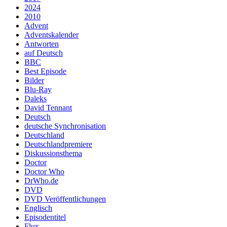
2024
2010
Advent
Adventskalender
Antworten
auf Deutsch
BBC
Best Episode
Bilder
Blu-Ray
Daleks
David Tennant
Deutsch
deutsche Synchronisation
Deutschland
Deutschlandpremiere
Diskussionsthema
Doctor
Doctor Who
DrWho.de
DVD
DVD Veröffentlichungen
Englisch
Episodentitel
Flux