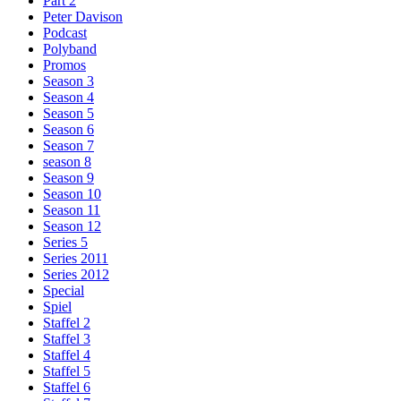
Part 2
Peter Davison
Podcast
Polyband
Promos
Season 3
Season 4
Season 5
Season 6
Season 7
season 8
Season 9
Season 10
Season 11
Season 12
Series 5
Series 2011
Series 2012
Special
Spiel
Staffel 2
Staffel 3
Staffel 4
Staffel 5
Staffel 6