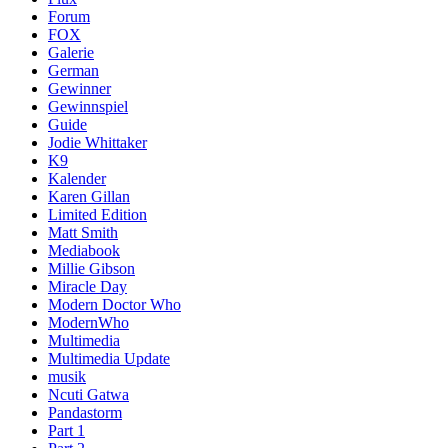
Forum
FOX
Galerie
German
Gewinner
Gewinnspiel
Guide
Jodie Whittaker
K9
Kalender
Karen Gillan
Limited Edition
Matt Smith
Mediabook
Millie Gibson
Miracle Day
Modern Doctor Who
ModernWho
Multimedia
Multimedia Update
musik
Ncuti Gatwa
Pandastorm
Part 1