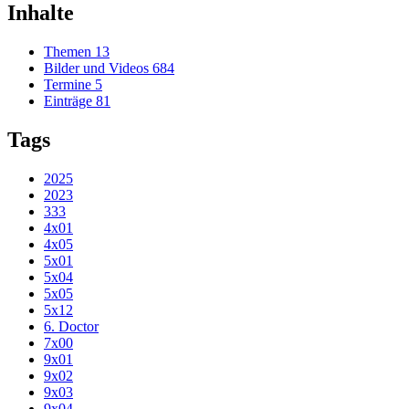
Inhalte
Themen
13
Bilder und Videos
684
Termine
5
Einträge
81
Tags
2025
2023
333
4x01
4x05
5x01
5x04
5x05
5x12
6. Doctor
7x00
9x01
9x02
9x03
9x04