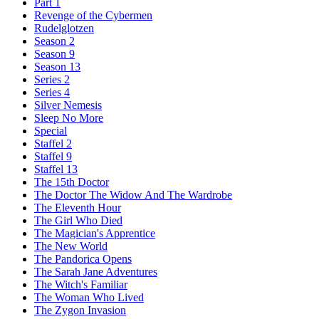
Part 1
Revenge of the Cybermen
Rudelglotzen
Season 2
Season 9
Season 13
Series 2
Series 4
Silver Nemesis
Sleep No More
Special
Staffel 2
Staffel 9
Staffel 13
The 15th Doctor
The Doctor The Widow And The Wardrobe
The Eleventh Hour
The Girl Who Died
The Magician's Apprentice
The New World
The Pandorica Opens
The Sarah Jane Adventures
The Witch's Familiar
The Woman Who Lived
The Zygon Invasion