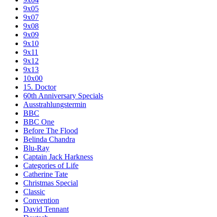
9x05
9x07
9x08
9x09
9x10
9x11
9x12
9x13
10x00
15. Doctor
60th Anniversary Specials
Ausstrahlungstermin
BBC
BBC One
Before The Flood
Belinda Chandra
Blu-Ray
Captain Jack Harkness
Categories of Life
Catherine Tate
Christmas Special
Classic
Convention
David Tennant