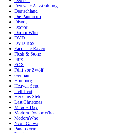
Deutsch
Deutsche Ausstrahlung
Deutschland
Die Pandorica
Disney+
Doctor
Doctor Who
DVD
DVD-Box
Face The Raven
Flesh & Stone
Flux
FOX
Fünf vor Zwölf
German
Hamburg
Heaven Sent
Hell Bent
Herz aus Stein
Last Christmas
Miracle Day
Modern Doctor Who
ModernWho
Ncuti Gatwa
Pandastorm