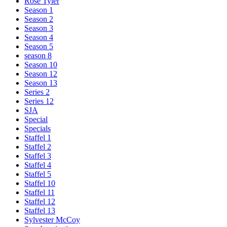
Rose Tyler
Season 1
Season 2
Season 3
Season 4
Season 5
season 8
Season 10
Season 12
Season 13
Series 2
Series 12
SJA
Special
Specials
Staffel 1
Staffel 2
Staffel 3
Staffel 4
Staffel 5
Staffel 10
Staffel 11
Staffel 12
Staffel 13
Sylvester McCoy