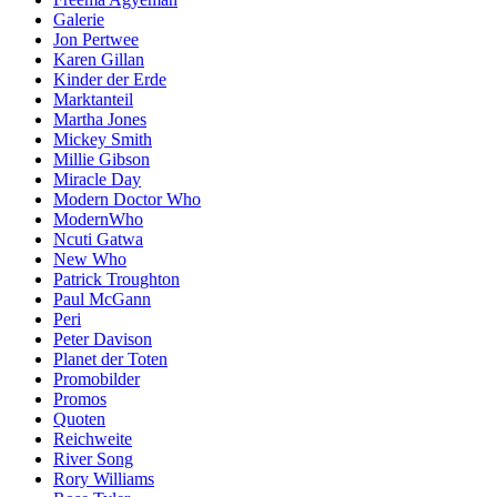
Galerie
Jon Pertwee
Karen Gillan
Kinder der Erde
Marktanteil
Martha Jones
Mickey Smith
Millie Gibson
Miracle Day
Modern Doctor Who
ModernWho
Ncuti Gatwa
New Who
Patrick Troughton
Paul McGann
Peri
Peter Davison
Planet der Toten
Promobilder
Promos
Quoten
Reichweite
River Song
Rory Williams