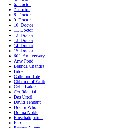
6. Doctor
7. doctor
8. Doctor
9. Doctor
10. Doctor
11. Doctor
12. Doctor
13. Doctor
14. Doctor
15. Doctor
60th Anniversary
Amy Pond
Belinda Chandra
Bilder
Catherine Tate
Children of Earth
Colin Baker
Confidential
Das Urteil
David Tennant
Doctor Who
Donna Noble
Einschaltquoten
Flux
Freema Agyeman