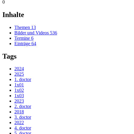
0
Inhalte
Themen
13
Bilder und Videos
536
Termine
6
Einträge
64
Tags
2024
2025
1. doctor
1x01
1x02
1x03
2023
2. doctor
2018
3. doctor
2022
4. doctor
5. doctor