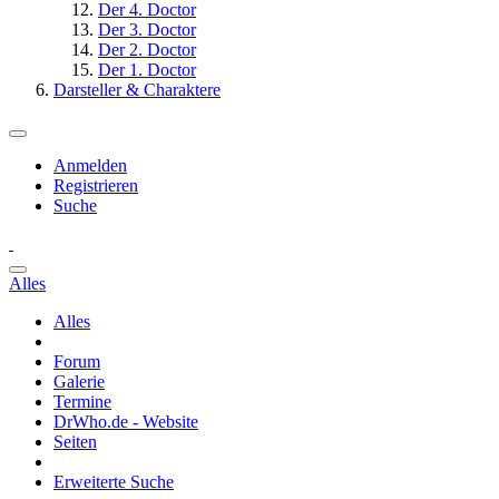
Der 4. Doctor
Der 3. Doctor
Der 2. Doctor
Der 1. Doctor
Darsteller & Charaktere
Anmelden
Registrieren
Suche
Alles
Alles
Forum
Galerie
Termine
DrWho.de - Website
Seiten
Erweiterte Suche