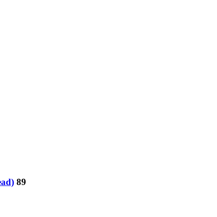
ead)
89