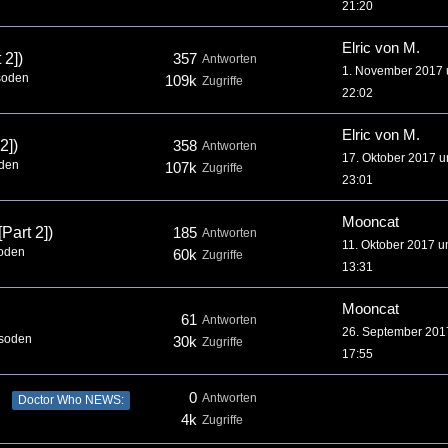
21:20
Elric von M.
 2])
357
Antworten
1. November 2017
isoden
109k
Zugriffe
22:02
Elric von M.
2])
358
Antworten
17. Oktober 2017 
oden
107k
Zugriffe
23:01
Mooncat
Part 2])
185
Antworten
11. Oktober 2017 
soden
60k
Zugriffe
13:31
Mooncat
61
Antworten
26. September 20
isoden
30k
Zugriffe
17:55
0
Antworten
Doctor Who NEWS:
4k
Zugriffe