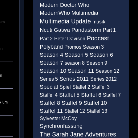
Modern Doctor Who
ModernWho
Multimedia
Multimedia Update
musik
 um
Ncuti Gatwa
Pandastorm
Part 1
Podcast
Part 2
Peter Davison
Polyband
Promos
Season 3
um
Season 4
Season 5
Season 6
Season 7
season 8
Season 9
Season 10
Season 11
Season 12
um
Series 2011
Series 5
Series 2012
Special
Spiel
Staffel 2
Staffel 3
Staffel 5
Staffel 6
Staffel 4
Staffel 7
Staffel 8
Staffel 9
Staffel 10
17 um
Staffel 11
Staffel 12
Staffel 13
Sylvester McCoy
Synchronfassung
The Sarah Jane Adventures