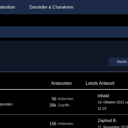
denliste
Darsteller & Charaktere
Suche 
Antworten
Letzte Antwort
tribald
56
Antworten
14. Oktober 2021 
 Episoden
26k
Zugriffe
11:19
Zaphod B.
156
Antworten
21. November 201