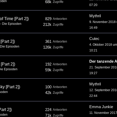
soden
68k
Zugriffe
07:20
Mythril
f Time [Part 2])
829
Antworten
9. November 2018
4 - Die Episoden
212k
Zugriffe
16:49
Cutec
Part 2])
361
Antworten
4. Oktober 2018 u
- Die Episoden
126k
Zugriffe
10:21
Der tanzende A
[Part 2])
192
Antworten
21. September 20
 Die Episoden
59k
Zugriffe
19:27
Mythril
y [Part 2])
100
Antworten
12. September 20
isoden
42k
Zugriffe
22:44
Emma Junkie
art 2])
224
Antworten
11. November 201
isoden
71k
Zugriffe