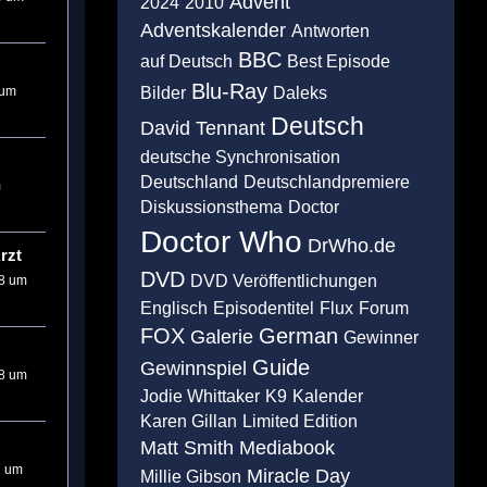
Advent
2024
2010
Adventskalender
Antworten
BBC
auf Deutsch
Best Episode
Blu-Ray
 um
Bilder
Daleks
Deutsch
David Tennant
deutsche Synchronisation
Deutschland
Deutschlandpremiere
m
Diskussionsthema
Doctor
Doctor Who
DrWho.de
rzt
DVD
DVD Veröffentlichungen
18 um
Englisch
Episodentitel
Flux
Forum
FOX
German
Galerie
Gewinner
Guide
Gewinnspiel
18 um
Jodie Whittaker
K9
Kalender
Karen Gillan
Limited Edition
Matt Smith
Mediabook
7 um
Miracle Day
Millie Gibson