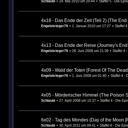
Schlaubi
29. Mai 2010 um 20:44
Staffel 5 - Die Epi
4x18 - Das Ende der Zeit (Teil 2) (The End o
Engelskrieger79
1. Januar 2010 um 17:27
Staffel 
4x13 - Das Ende der Reise (Journey's End [
Engelskrieger79
28. Juni 2008 um 21:39
Staffel 4 
4x09 - Wald der Toten (Forest Of The Dead 
Engelskrieger79
1. Juni 2008 um 01:40
Staffel 4 -
4x05 - Mörderischer Himmel (The Poison Sk
Schlaubi
27. April 2008 um 15:37
Staffel 4 - Die Ep
6x02 - Tag des Mondes (Day of the Moon [P
Schlaubi
30. April 2011 um 09:41
Staffel 6 - Die Ep