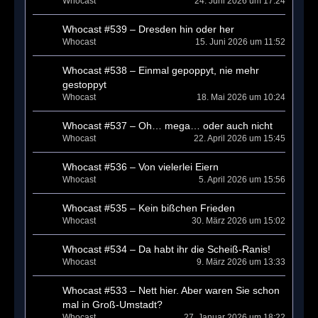
Whocast
24. Juni 2026 um 17:24
Whocast #539 – Dresden hin oder her
Whocast
15. Juni 2026 um 11:52
Whocast #538 – Einmal gepoppyt, nie mehr
gestoppyt
Whocast
18. Mai 2026 um 10:24
Whocast #537 – Oh… mega… oder auch nicht
Whocast
22. April 2026 um 15:45
Whocast #536 – Von vielerlei Eiern
Whocast
5. April 2026 um 15:56
Whocast #535 – Kein bißchen Frieden
Whocast
30. März 2026 um 15:02
Whocast #534 – Da habt ihr die Scheiß-Ranis!
Whocast
9. März 2026 um 13:33
Whocast #533 – Nett hier. Aber waren Sie schon
mal in Groß-Umstadt?
Whocast
27. Januar 2026 um 18:22