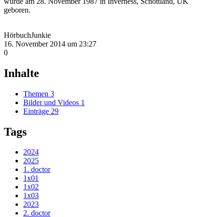
wurde am 28. November 1987 in Inverness, Schottland, UK
geboren.
HörbuchJunkie
16. November 2014 um 23:27
0
Inhalte
Themen
3
Bilder und Videos
1
Einträge
29
Tags
2024
2025
1. doctor
1x01
1x02
1x03
2023
2. doctor