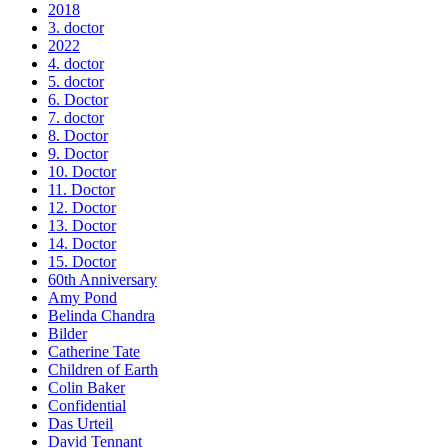
2018
3. doctor
2022
4. doctor
5. doctor
6. Doctor
7. doctor
8. Doctor
9. Doctor
10. Doctor
11. Doctor
12. Doctor
13. Doctor
14. Doctor
15. Doctor
60th Anniversary
Amy Pond
Belinda Chandra
Bilder
Catherine Tate
Children of Earth
Colin Baker
Confidential
Das Urteil
David Tennant