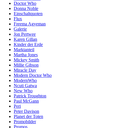
Doctor Who
Donna Noble
Einschaltquoten
Flux
Freema Agyeman
Galerie
Jon Pertwee
Karen Gillan
Kinder der Erde
Marktanteil
Martha Jones
Mickey Smith
Millie Gibson
Miracle Day
Modern Doctor Who
ModernWho
Ncuti Gatwa
New Who
Patrick Troughton
Paul McGann
Peri
Peter Davison
Planet der Toten
Promobilder
Promos