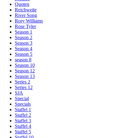
Quoten
Reichweite
River Song
Rory Williams
Rose Tyler
Season 1
Season 2
Season 3
Season 4
Season 5
season 8
Season 10
Season 12
Season 13
Series 2
Series 12
SJA
Special
Specials
Staffel 1
Staffel 2
Staffel 3
Staffel 4
Staffel 5
Staffel 10