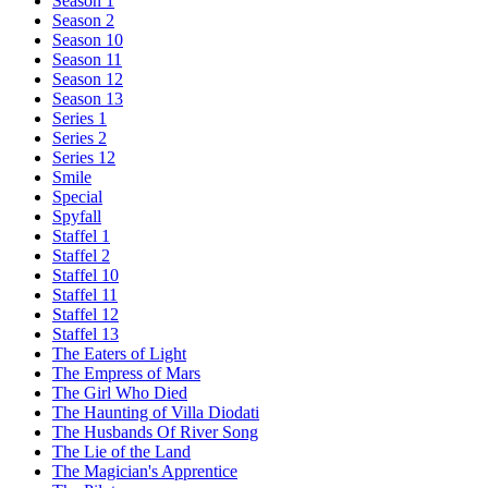
Season 1
Season 2
Season 10
Season 11
Season 12
Season 13
Series 1
Series 2
Series 12
Smile
Special
Spyfall
Staffel 1
Staffel 2
Staffel 10
Staffel 11
Staffel 12
Staffel 13
The Eaters of Light
The Empress of Mars
The Girl Who Died
The Haunting of Villa Diodati
The Husbands Of River Song
The Lie of the Land
The Magician's Apprentice