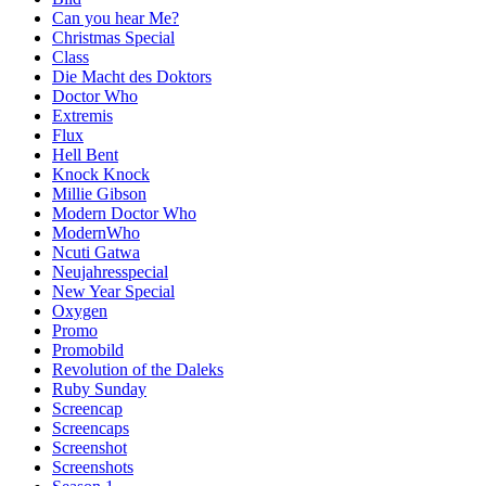
Can you hear Me?
Christmas Special
Class
Die Macht des Doktors
Doctor Who
Extremis
Flux
Hell Bent
Knock Knock
Millie Gibson
Modern Doctor Who
ModernWho
Ncuti Gatwa
Neujahresspecial
New Year Special
Oxygen
Promo
Promobild
Revolution of the Daleks
Ruby Sunday
Screencap
Screencaps
Screenshot
Screenshots