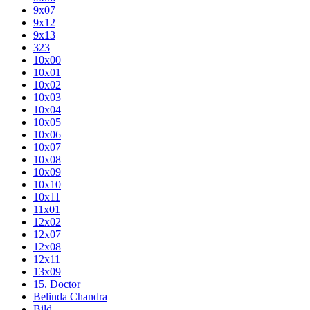
9x07
9x12
9x13
323
10x00
10x01
10x02
10x03
10x04
10x05
10x06
10x07
10x08
10x09
10x10
10x11
11x01
12x02
12x07
12x08
12x11
13x09
15. Doctor
Belinda Chandra
Bild