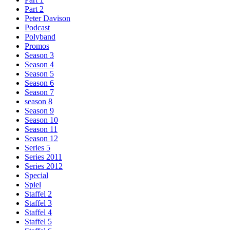
Part 2
Peter Davison
Podcast
Polyband
Promos
Season 3
Season 4
Season 5
Season 6
Season 7
season 8
Season 9
Season 10
Season 11
Season 12
Series 5
Series 2011
Series 2012
Special
Spiel
Staffel 2
Staffel 3
Staffel 4
Staffel 5