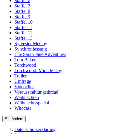
Staffel 6
Staffel 7
Staffel 8
Staffel 9
Staffel 10
Staffel 11
Staffel 12
Staffel 13
Sylvester McCoy
Synchronfassung
The Sarah Jane Adventures
Tom Baker
Torchwood
Torchwood: Miracle Day
Trailer
Umfrage
Videoclips
Vorausstrahlungsthread
Weihnachten
Weihnachtsspecial
Whocast
Stil ändern
Datenschutzerklärung