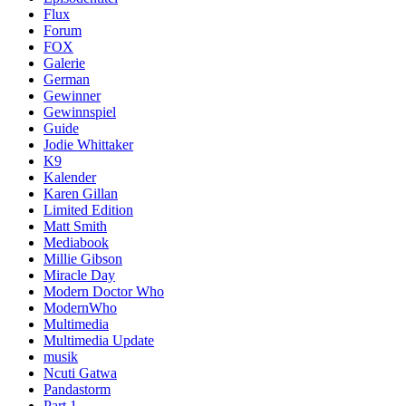
Flux
Forum
FOX
Galerie
German
Gewinner
Gewinnspiel
Guide
Jodie Whittaker
K9
Kalender
Karen Gillan
Limited Edition
Matt Smith
Mediabook
Millie Gibson
Miracle Day
Modern Doctor Who
ModernWho
Multimedia
Multimedia Update
musik
Ncuti Gatwa
Pandastorm
Part 1