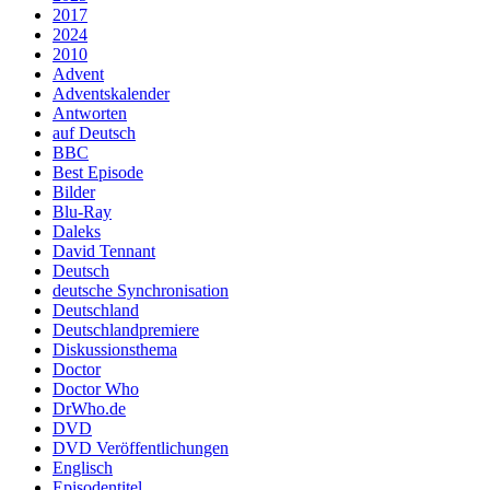
2017
2024
2010
Advent
Adventskalender
Antworten
auf Deutsch
BBC
Best Episode
Bilder
Blu-Ray
Daleks
David Tennant
Deutsch
deutsche Synchronisation
Deutschland
Deutschlandpremiere
Diskussionsthema
Doctor
Doctor Who
DrWho.de
DVD
DVD Veröffentlichungen
Englisch
Episodentitel